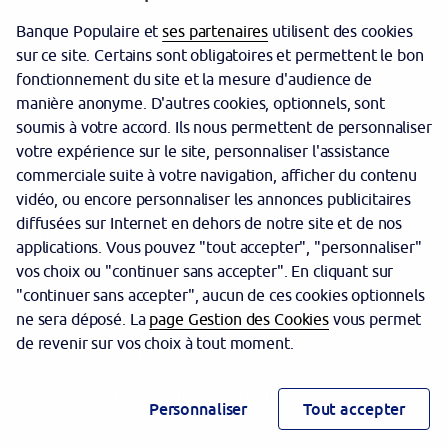
Banque Populaire et
ses partenaires
utilisent des cookies
sur ce site. Certains sont obligatoires et permettent le bon
fonctionnement du site et la mesure d'audience de
manière anonyme. D'autres cookies, optionnels, sont
soumis à votre accord. Ils nous permettent de personnaliser
votre expérience sur le site, personnaliser l'assistance
Garantie des dépôts
commerciale suite à votre navigation, afficher du contenu
Politique cookies
vidéo, ou encore personnaliser les annonces publicitaires
diffusées sur Internet en dehors de notre site et de nos
Mentions légales
applications. Vous pouvez "tout accepter", "personnaliser"
vos choix ou "continuer sans accepter". En cliquant sur
Protection des données personnelles
"continuer sans accepter", aucun de ces cookies optionnels
Sécurité
ne sera déposé. La
page Gestion des Cookies
vous permet
de revenir sur vos choix à tout moment.
Tarifs & Réglementation
Accessibilité (partiellement conforme)
Personnaliser
Tout accepter