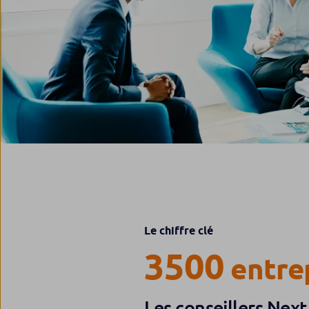
Le chiffre clé
3500
entre
Les conseillers Next