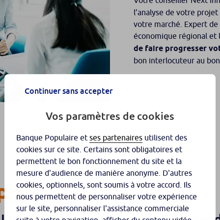
Votre conseiller Next I
l’analyse de votre projet
votre marché. Expert de 
économique régional et l
de faire progresser vo
bon interlocuteur au b
Continuer sans accepter
Vos paramètres de cookies
Banque Populaire et
ses partenaires
utilisent des
cookies sur ce site. Certains sont obligatoires et
permettent le bon fonctionnement du site et la
mesure d'audience de manière anonyme. D'autres
prises
cookies, optionnels, sont soumis à votre accord. Ils
nous permettent de personnaliser votre expérience
sur le site, personnaliser l'assistance commerciale
 Innov ont financé les projets de près