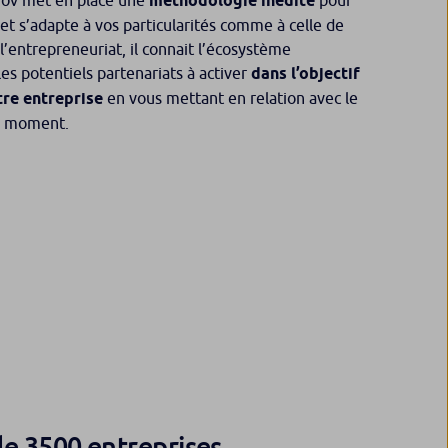
nnov met en place une
méthodologie inédite
pour
 et s’adapte à vos particularités comme à celle de
l’entrepreneuriat, il connait l’écosystème
es potentiels partenariats à activer
dans l’objectif
tre entreprise
en vous mettant en relation avec le
on moment.
 de 3500 entreprises