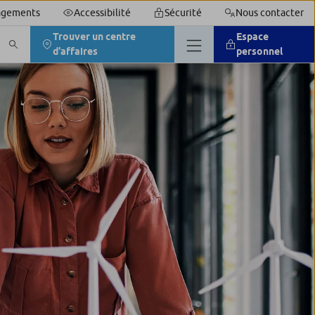
agements
Accessibilité
Sécurité
Nous contacter
Trouver un centre
Espace
d'affaires
personnel