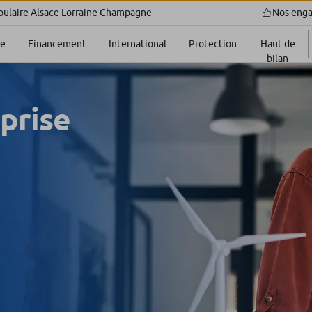
Nos eng
ulaire Alsace Lorraine Champagne
ie
Financement
International
Protection
Haut de
bilan
prise