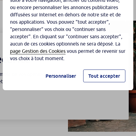
suite à votre navigation, afficher du contenu vidéo,
ou encore personnaliser les annonces publicitaires
diffusées sur Internet en dehors de notre site et de
nos applications. Vous pouvez "tout accepter",
"personnaliser" vos choix ou "continuer sans
accepter". En cliquant sur "continuer sans accepter",
aucun de ces cookies optionnels ne sera déposé. La
page Gestion des Cookies
vous permet de revenir sur
écurité
vos choix à tout moment.
semble de vos opérations en toute confiance, que ce
Personnaliser
Tout accepter
t.