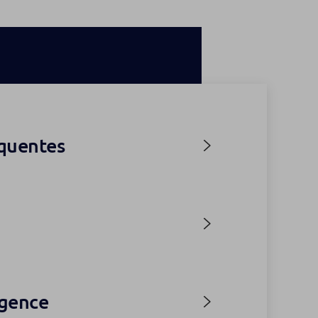
équentes
agence