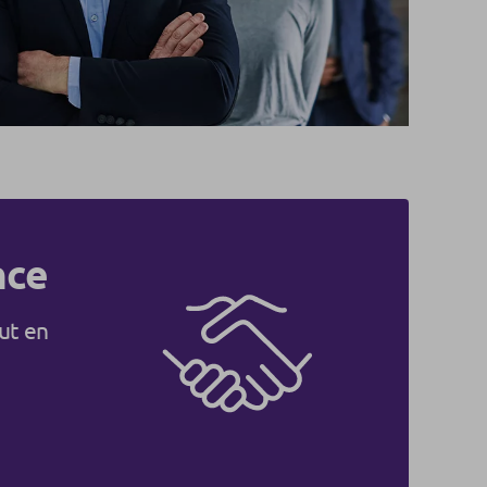
nce
ut en