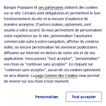
Banque Populaire et
ses partenaires
utilisent des cookies
Acheter une moto
sur ce site. Certains sont obligatoires et permettent le bon
fonctionnement du site et la mesure d'audience de
Guide complet pour choisir, financer et assurer votre
manière anonyme. D'autres cookies, optionnels, sont
moto : permis A2 et A, différents types de motos,
soumis à votre accord. Ils nous permettent de personnaliser
équipement de sécurité, achat d’occasion, crédit et
votre expérience sur le site, personnaliser l'assistance
assurance moto.
commerciale suite à votre navigation, afficher du contenu
vidéo, ou encore personnaliser les annonces publicitaires
Découvrir maintenant
diffusées sur Internet en dehors de notre site et de nos
applications. Vous pouvez "tout accepter", "personnaliser"
vos choix ou "continuer sans accepter". En cliquant sur
"continuer sans accepter", aucun de ces cookies optionnels
ne sera déposé. La
page Gestion des Cookies
vous permet
de revenir sur vos choix à tout moment.
Personnaliser
Tout accepter