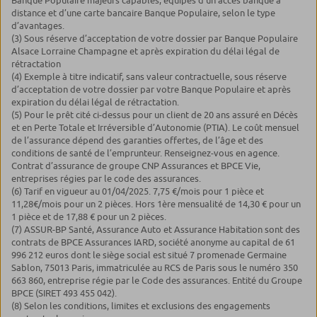
distance et d’une carte bancaire Banque Populaire, selon le type
d’avantages.
(3) Sous réserve d’acceptation de votre dossier par Banque Populaire
Alsace Lorraine Champagne et après expiration du délai légal de
rétractation
(4) Exemple à titre indicatif, sans valeur contractuelle, sous réserve
d’acceptation de votre dossier par votre Banque Populaire et après
expiration du délai légal de rétractation.
(5) Pour le prêt cité ci-dessus pour un client de 20 ans assuré en Décès
et en Perte Totale et Irréversible d’Autonomie (PTIA). Le coût mensuel
de l’assurance dépend des garanties offertes, de l’âge et des
conditions de santé de l’emprunteur. Renseignez-vous en agence.
Contrat d’assurance de groupe CNP Assurances et BPCE Vie,
entreprises régies par le code des assurances.
(6) Tarif en vigueur au 01/04/2025. 7,75 €/mois pour 1 pièce et
11,28€/mois pour un 2 pièces. Hors 1ère mensualité de 14,30 € pour un
1 pièce et de 17,88 € pour un 2 pièces.
(7) ASSUR-BP Santé, Assurance Auto et Assurance Habitation sont des
contrats de BPCE Assurances IARD, société anonyme au capital de 61
996 212 euros dont le siège social est situé 7 promenade Germaine
Sablon, 75013 Paris, immatriculée au RCS de Paris sous le numéro 350
663 860, entreprise régie par le Code des assurances. Entité du Groupe
BPCE (SIRET 493 455 042).
(8) Selon les conditions, limites et exclusions des engagements