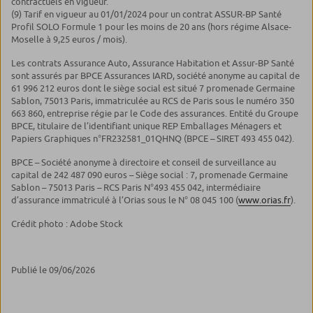
contractuels en vigueur.
(9) Tarif en vigueur au 01/01/2024 pour un contrat ASSUR-BP Santé
Profil SOLO Formule 1 pour les moins de 20 ans (hors régime Alsace-
Moselle à 9,25 euros / mois).
Les contrats Assurance Auto, Assurance Habitation et Assur-BP Santé
sont assurés par BPCE Assurances IARD, société anonyme au capital de
61 996 212 euros dont le siège social est situé 7 promenade Germaine
Sablon, 75013 Paris, immatriculée au RCS de Paris sous le numéro 350
663 860, entreprise régie par le Code des assurances. Entité du Groupe
BPCE, titulaire de l’identifiant unique REP Emballages Ménagers et
Papiers Graphiques n°FR232581_01QHNQ (BPCE – SIRET 493 455 042).
BPCE – Société anonyme à directoire et conseil de surveillance au
capital de 242 487 090 euros – Siège social : 7, promenade Germaine
Sablon – 75013 Paris – RCS Paris N°493 455 042, intermédiaire
d’assurance immatriculé à l’Orias sous le N° 08 045 100 (
www.orias.fr
).
Crédit photo : Adobe Stock
Publié le 09/06/2026