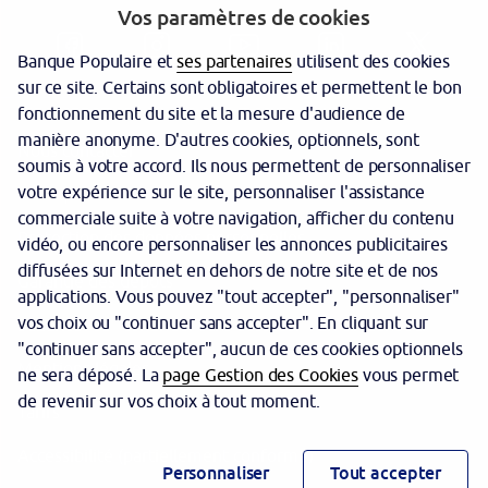
Vos paramètres de cookies
Banque Populaire et
ses partenaires
utilisent des cookies
sur ce site. Certains sont obligatoires et permettent le bon
fonctionnement du site et la mesure d'audience de
manière anonyme. D'autres cookies, optionnels, sont
Nous contacter
soumis à votre accord. Ils nous permettent de personnaliser
votre expérience sur le site, personnaliser l'assistance
Politique cookies
commerciale suite à votre navigation, afficher du contenu
Protection des données personnelles
vidéo, ou encore personnaliser les annonces publicitaires
diffusées sur Internet en dehors de notre site et de nos
Garantie des dépôts
applications. Vous pouvez "tout accepter", "personnaliser"
vos choix ou "continuer sans accepter". En cliquant sur
Sécurité
"continuer sans accepter", aucun de ces cookies optionnels
Mentions légales
ne sera déposé. La
page Gestion des Cookies
vous permet
de revenir sur vos choix à tout moment.
Tarifs
Accessibilité (partiellement conforme)
Personnaliser
Tout accepter