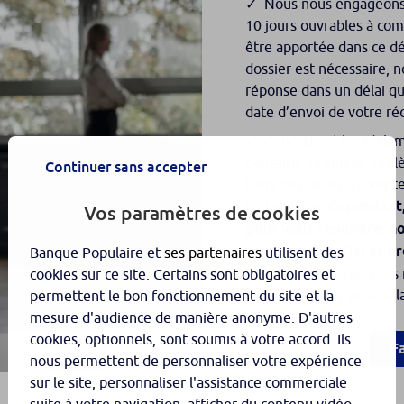
Nous nous engageons 
10 jours ouvrables à com
être apportée dans ce dé
dossier est nécessaire,
réponse dans un délai qu
date d’envoi de votre ré
Concernant les réclam
bancaire, virement, pré
Continuer sans accepter
jours ouvrables à compte
réclamation.
Cependant, 
Vos paramètres de cookies
pour vous répondre, no
motivant ce délai et pr
Banque Populaire et
ses partenaires
utilisent des
tout état de cause, vous
cookies sur ce site. Certains sont obligatoires et
jours ouvrables suivant l
permettent le bon fonctionnement du site et la
mesure d'audience de manière anonyme. D'autres
cookies, optionnels, sont soumis à votre accord. Ils
F
nous permettent de personnaliser votre expérience
sur le site, personnaliser l'assistance commerciale