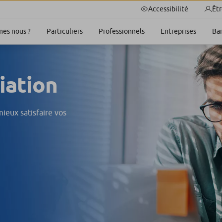
Accessibilité
Êtr
es nous ?
Particuliers
Professionnels
Entreprises
Ba
iation
ieux satisfaire vos