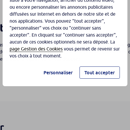
suite à votre navigation, afficher du contenu vidéo,
ou encore personnaliser les annonces publicitaires
diffusées sur Internet en dehors de notre site et de
nos applications. Vous pouvez "tout accepter",
tion d’un médiateur
"personnaliser" vos choix ou "continuer sans
accepter". En cliquant sur "continuer sans accepter",
aucun de ces cookies optionnels ne sera déposé. La
as, ou en l’absence de réponse dans les délais indiqués au parag
page Gestion des Cookies
vous permet de revenir sur
u litige sur son site internet ou par voie postale, dans le déla
vos choix à tout moment.
es d’actions légales dont vous disposez.
Personnaliser
Tout accepter
r