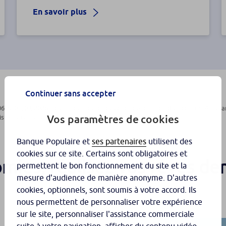
En savoir plus
Continuer sans accepter
06 au 05/09/2026 inclus, pour toute nouvelle souscription d’un contrat Assu
Vos paramètres de cookies
tance) et réservées aux clients jusqu’à 28 ans inclus.
Banque Populaire et
ses partenaires
utilisent des
cookies sur ce site. Certains sont obligatoires et
omies, réalisez vos rêves de
permettent le bon fonctionnement du site et la
mesure d'audience de manière anonyme. D'autres
cookies, optionnels, sont soumis à votre accord. Ils
nous permettent de personnaliser votre expérience
sur le site, personnaliser l'assistance commerciale