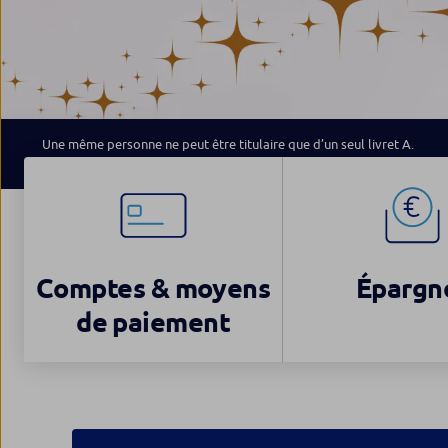
Une même personne ne peut être titulaire que d’un seul livret A.
Document à caractère publicitaire et sans valeur contractuelle.
Comptes & moyens
Épargn
de paiement