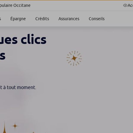
Ac
ulaire Occitane
s
Épargne
Crédits
Assurances
Conseils
ues clics
s
et à tout moment.