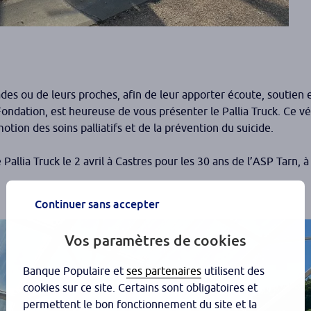
es ou de leurs proches, afin de leur apporter écoute, soutien 
 Fondation, est heureuse de vous présenter le Pallia Truck. Ce v
ion des soins palliatifs et de la prévention du suicide.
 Pallia Truck le 2 avril à Castres pour les 30 ans de l’ASP Tarn,
Continuer sans accepter
Vos paramètres de cookies
Banque Populaire et
ses partenaires
utilisent des
cookies sur ce site. Certains sont obligatoires et
permettent le bon fonctionnement du site et la