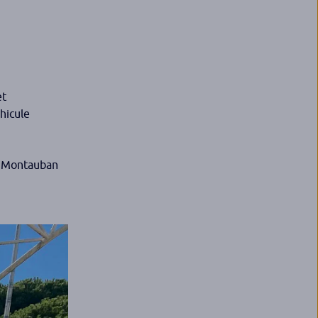
et
éhicule
 à Montauban