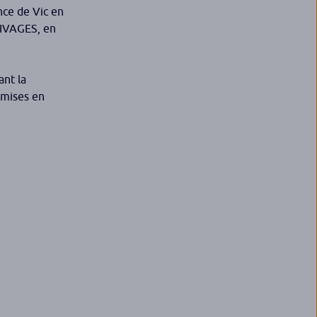
nce de Vic en
RIVAGES, en
ant la
 mises en