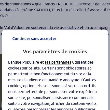
 les discriminations » que Francis TROUCHES, Directeur de l’age
 Fondation à Jérôme SADOCH, Directeur du Collectif associatif 
 KNOLL.
 du Val d’Adour en soutenant la vie associative et en accompagn
ncement de matériel vidéo pour valoriser les différentes actions
Continuer sans accepter
Vos paramètres de cookies
Banque Populaire et
ses partenaires
utilisent des
cookies sur ce site. Certains sont obligatoires et
permettent le bon fonctionnement du site et la
mesure d'audience de manière anonyme. D'autres
cookies, optionnels, sont soumis à votre accord. Ils
nous permettent de personnaliser votre expérience
sur le site, personnaliser l'assistance commerciale
suite à votre navigation, afficher du contenu vidéo,
ou encore personnaliser les annonces publicitaires