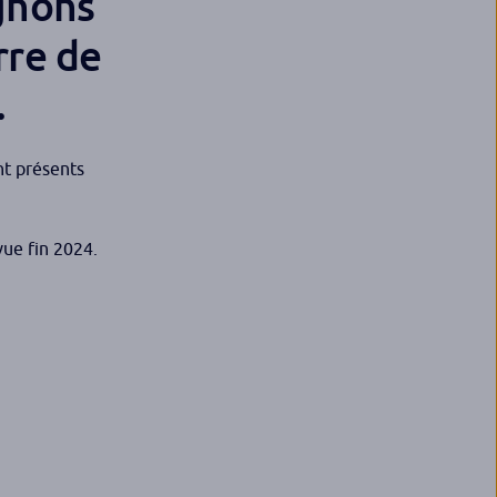
gnons
rre de
.
nt présents
vue fin 2024.