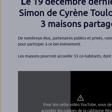
e 19 décembre dernie
L
Simon de Cyrène Toulou
3 maisons partagé
De nombreux élus, partenaires publics et privés, c
pour participer à ce bel évènement.
Les maisons pourront accueillir 33 co-habitants, don
Pour lire cette vidéo YouTube, vous d
accepter les cookies de la catégorie Ré