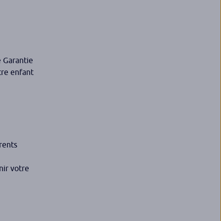
e Garantie
tre enfant
rents
nir votre