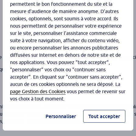
permettent le bon fonctionnement du site et la
mesure d'audience de manière anonyme. D'autres
cookies, optionnels, sont soumis à votre accord. Ils
nous permettent de personnaliser votre expérience
sur le site, personnaliser l'assistance commerciale
suite à votre navigation, afficher du contenu vidéo,
ou encore personnaliser les annonces publicitaires
diffusées sur Internet en dehors de notre site et de
 l’enfant, blessé ou malade, de poursuivre sa scolarité à domici
nos applications. Vous pouvez "tout accepter",
sique…) ou racket…
"personnaliser" vos choix ou "continuer sans
accepter". En cliquant sur "continuer sans accepter",
aucun de ces cookies optionnels ne sera déposé. La
page Gestion des Cookies
vous permet de revenir sur
vos choix à tout moment.
l’activité scolaire ainsi que le trajet entre le domicile et l’écol
 sur 24, toute l’année, assurant ainsi, même pendant les congés s
Personnaliser
Tout accepter
s, etc. (c’est l’assurance extrascolaire).