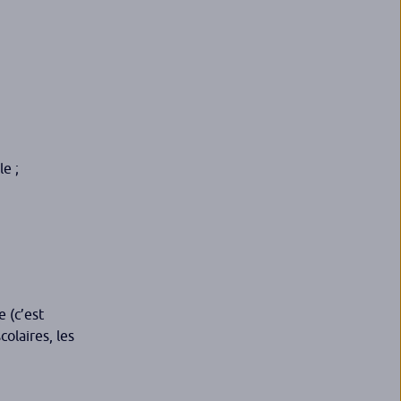
le ;
e (c’est
colaires, les