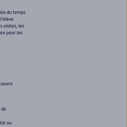
mploi du temps
l’élève
 visites, les
ire pour les
 couvre
s de
dité ou