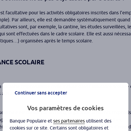
est facultative pour les activités obligatoires inscrites dans l’e
mple). Par ailleurs, elle est demandée systématiquement quand 
ultatives sont, par exemple, la cantine, les études surveillées, les
qui sont effectuées dans le cadre scolaire. Elle est aussi nécessa
rtistiques…) organisées après le temps scolaire.
ANCE SCOLAIRE
 garantie responsabilité civile incluse dans l’assurance scolaire
Continuer sans accepter
 aux autres.
Vos paramètres de cookies
ul ou il est blessé par un tiers)
,
la garantie accidents corporel
ges corporels qu’il a subi (frais médicaux pharmaceutiques,
Banque Populaire et
ses partenaires
utilisent des
ément de la sécurité sociale), et verse un capital en cas d’invali
cookies sur ce site. Certains sont obligatoires et