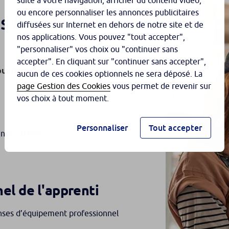
suite à votre navigation, afficher du contenu vidéo,
ou encore personnaliser les annonces publicitaires
s & vos
diffusées sur Internet en dehors de notre site et de
nos applications. Vous pouvez "tout accepter",
"personnaliser" vos choix ou "continuer sans
accepter". En cliquant sur "continuer sans accepter",
uvrir :
aucun de ces cookies optionnels ne sera déposé. La
page Gestion des Cookies
vous permet de revenir sur
vos choix à tout moment.
Personnaliser
Tout accepter
 non affecté
.
(1)
el de l'apprenti
enses d’équipement professionnel