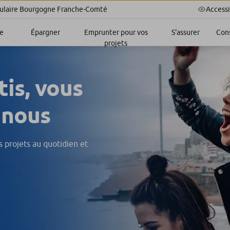
Accessi
ulaire Bourgogne Franche-Comté
e
Épargner
Emprunter pour vos
S'assurer
Cons
projets
is, vous
 nous
 projets au quotidien et