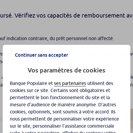
oursé. Vérifiez vos capacités de remboursement a
uf indication contraire, du prêt personnel non affecté.
ans la vie active » permettent d’orienter votre recherche selon 
Continuer sans accepter
inée.
Vos paramètres de cookies
 affecté, l’emploi des fonds est libre et le crédit n’est pas j
Banque Populaire et
ses partenaires
utilisent des
lation du crédit. Le prêt doit être remboursé selon les conditio
cookies sur ce site. Certains sont obligatoires et
permettent le bon fonctionnement du site et la
mesure d'audience de manière anonyme. D'autres
cookies, optionnels, sont soumis à votre accord. Ils
nous permettent de personnaliser votre expérience
sur le site, personnaliser l'assistance commerciale