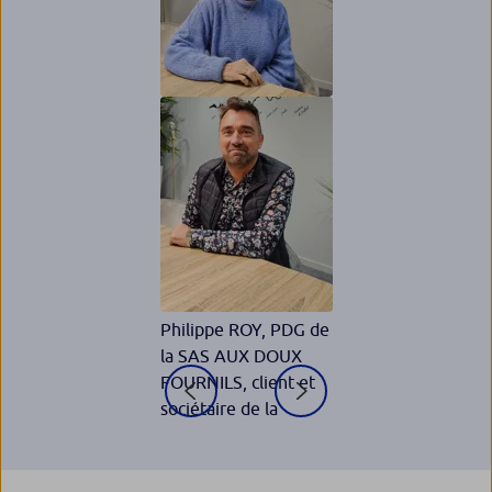
Bourgogne Franche-
Comté
Martine GIRARD,
cliente et sociétaire
de la Banque
Populaire Bourgogne
Franche-Comté
Philippe ROY, PDG de
la SAS AUX DOUX
FOURNILS, client et
sociétaire de la
Banque Populaire
Bourgogne Franche-
Comté