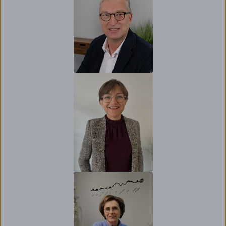
Directrice de la
Direction de la
Communication et
RSE, Banque
Populaire Bourgogne
Franche-Comté
Régis PENNECOT ,
Trésorier,
Administrateur
Banque Populaire
Bourgogne Franche-
Comté, Dirigeant
d’entreprise
Aude SIGNE,
Secrétaire, Chargée
de communication,
Banque Populaire