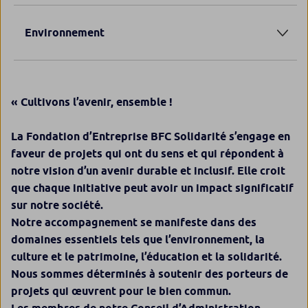
Environnement
L’accompagnement d’actions visant à favoriser le
renforcement du lien social et de la solidarité entre
les personnes ou les générations et de façon générale
toutes les actions en faveur des personnes en
• L’accès à la culture pour tous par l’accompagnement
« Cultivons l’avenir, ensemble !
difficulté, en situation de vulnérabilité, d’exclusion ou
d’actions favorisant la diffusion de savoirs au plus
de handicap.
grand nombre.
La Fondation d’Entreprise BFC Solidarité s’engage en
• La préservation du patrimoine historique et culturel
L’accès à l’éducation pour tous, l’amélioration de la
faveur de projets qui ont du sens et qui répondent à
par le soutien aux actions de sauvegarde, valorisation
qualité de travail des élèves et des enseignants, le
notre vision d’un avenir durable et inclusif. Elle croit
entretien, restauration du patrimoine matériel
soutien de projet sportif, culturel et pédagogique
que chaque initiative peut avoir un impact significatif
(paysages construits, architecture, urbanisme, objets
visant à améliorer les connaissances des adultes de
La préservation de l’environnement par le soutien aux
sur notre société.
d’art…) ou immatériel (chants, costumes, traditions
demain…
actions de protection de la nature et de lutte contre
Notre accompagnement se manifeste dans des
gastronomiques…).
le réchauffement de notre planète.
domaines essentiels tels que l’environnement, la
culture et le patrimoine, l’éducation et la solidarité.
Nous sommes déterminés à soutenir des porteurs de
projets qui œuvrent pour le bien commun.