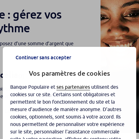
e : gérez vos
rythme
disposez d’une somme d’argent que
Continuer sans accepter
Vos paramètres de cookies
celia
(3)
Banque Populaire et
ses partenaires
utilisent des
hoisissez la somme d’argent dont
cookies sur ce site. Certains sont obligatoires et
que vous souhaitez rembourser
.
(4)
permettent le bon fonctionnement du site et la
mesure d'audience de manière anonyme. D'autres
Le crédit renouvelable
cookies, optionnels, sont soumis à votre accord. Ils
Facelia en détail
nous permettent de personnaliser votre expérience
sur le site, personnaliser l'assistance commerciale