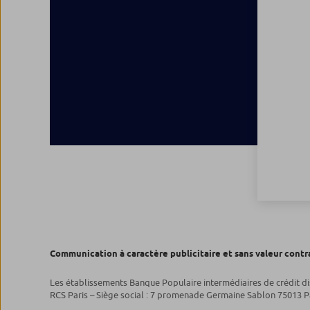
Communication à caractère publicitaire et sans valeur contr
Les établissements Banque Populaire intermédiaires de crédit d
RCS Paris – Siège social : 7 promenade Germaine Sablon 75013 Pa