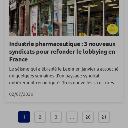
Industrie pharmaceutique : 3 nouveaux
syndicats pour refonder le lobbying en
France
Le séisme qui a ébranlé le Leem en janvier a accouché
en quelques semaines d’un paysage syndical
entièrement reconfiguré. Trois nouvelles structures
ont vu le jour, chacune avec ses propres ambitions
02/07/2026
face aux pouvoirs publics. En janvier 2026, la rupture
était actée. Les grands laboratoires français du
G5 Santé – Sanofi, Guerbet, Servier, Ipsen, LFB, Pierre
Fabre et […]
1
2
3
…
20
21