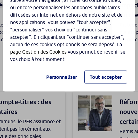
suite à votre navigation, afficher du contenu vidéo,
u ses contrats répondent
question
és des statuts
Impact
r les locations touristiques
multiple
ou encore personnaliser les annonces publicitaires
moniales et à son
assuranc
b.
classiqu
du che
diffusées sur Internet en dehors de notre site et de
permette
nos applications. Vous pouvez "tout accepter",
e choix du type d’union
Protéger
spécifiq
"personnaliser" vos choix ou "continuer sans
ns les entreprises
rtantes sur la situation
d’entrep
accepter". En cliquant sur "continuer sans accepter",
n cas de décès ou de
les rich
t
aucun de ces cookies optionnels ne sera déposé. La
vie quotidienne. Les statuts
matrimon
 renoncer au bénéfice
Mandat
onds Mirova Women Leaders
page Gestion des Cookies
vous permet de revenir sur
nt des solutions très
sur mes
alité femmes-hommes est
eublé pour profiter
Réside
vos choix à tout moment.
commen
ues.
re et sociale.
ntageux
quelle
assurance vie est détenteur
Ce régim
Personnaliser
Tout accepter
encontre de l’assureur.
ses capa
 louer un ou plusieurs
Depuis l
définir 
fisant permettant à un
est déte
amené à 
seuls effets personnels.
abatteme
ompte-titres : des
Réform
de rédui
taires
nouvea
certai
mmuns, le PER assurance et
rgeoise : une
dent pas forcément aux
Remis au
ier à une SCI
Bien p
tion
ue des principales