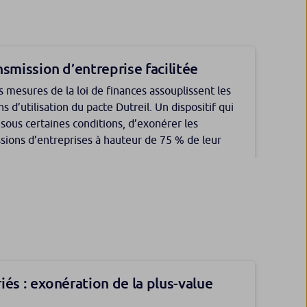
nsmission d’entreprise facilitée
ission à titre gratuit : le contrat de
s mesures de la loi de finances assouplissent les
lisation retrouve de l’attrait
ns d’utilisation du pacte Dutreil. Un dispositif qui
sous certaines conditions, d’exonérer les
ntrat de capitalisation présente de nombreuses
sions d’entreprises à hauteur de 75 % de leur
des avec celui d’assurance vie, l’administration
a apporté une précision sur le traitement des plus-
ir plus
près une succession ou une donation.
iés : exonération de la plus-value
e