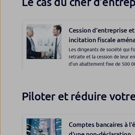
Le cas du chef d’entrep
conjoint en présence d’enfants 
Cession d’entreprise et 
Aider ses enfants : de
incitation fiscale amén
Prêt d’argent, donation : les m
Les dirigeants de société qui f
sont nombreux. Les parents peu
retraite et la cession de leur 
choix au gré des besoins et m
d’un abattement fixe de 500 00
contexte familial.
Cette incitation fiscale a été a
finances pour 2022.
Piloter et réduire votr
Protection financière d
quelles solutions ?
Comptes bancaires à l’é
Pour anticiper et remédier à u
d’une non-déclaration