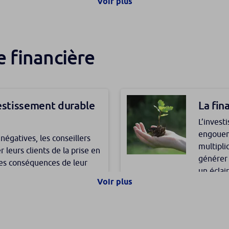
Voir plus
e la stratégie
Les av
 financière
epreneur
ans
mettent au chef d’entreprise
Contrair
ût de sa rémunération et
versemen
e son foyer.
présente
vestissement durable
La fin
ingénie
Rhône-Al
L’invest
solution
engouem
négatives, les conseillers
multipli
 leurs clients de la prise en
générer 
les conséquences de leur
un éclai
atière de durabilité.
Voir plus
 : attention aux
Assura
marchés 
Huynh, 
tuteur
gime de la communauté
La Cour 