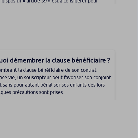
 dispositif « article 39 » est à considérer pour
pale
r la baisse progressive, au gré des réformes des
s successives, du taux de remplacement dont
ition d’une résidence principale est un
ent les chefs d’entreprise ou cadres dirigeants.
sement de long terme qui nécessite une bonne
ion.
oi démembrer la clause bénéficiaire ?
brant la clause bénéficiaire de son contrat
nce vie, un souscripteur peut favoriser son conjoint
t sans pour autant pénaliser ses enfants dès lors
ques précautions sont prises.
ions entre époux
s entre époux : sont-elles définitives ?