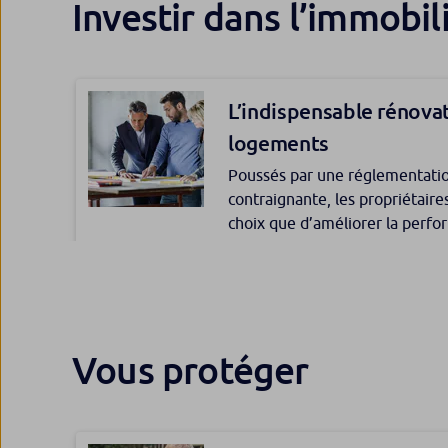
réduite aux acquêts doivent êtr
Investir dans l’immobil
fonds qu’ils versent sur leur co
Le PEA, un outil patrim
présomption de communauté.
De par les différents aménagem
Pacte, le PEA est à (re)découvr
L’indispensable rénova
une stratégie patrimoniale opt
logements
L’assurance vie cosousc
Poussés par une réglementatio
communs
contraignante, les propriétaires
L’assurance vie cosouscrite p
choix que d’améliorer la perf
biens avec dénouement au seco
biens. Seule condition, à terme
communauté.
bonifier leur prix de vente.
Fonds responsables : 
pour mieux informer les
Celina Vazquez Ibanez, directr
Vous protéger
Assurance vie : pensez 
Communication et Expérience c
Locations touristiques : 
Investment Managers, explicite
régulièrement les claus
règles de compensatio
qui se mettent en place pour m
Le souscripteur doit s’assurer 
La justice française valide la 
développement de la finance d