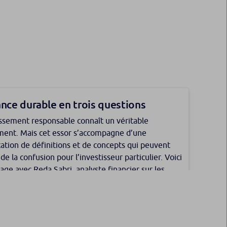
antages de l’assurance vie après 70
ement aux idées reçues, souscrire ou opérer des
ts sur un contrat d’assurance vie après 70 ans
 certains avantages. Claude Portal-Bieliczky,
ance durable en trois questions
ur patrimonial à Banque Populaire Auvergne
pes, explique en quoi ce produit reste une
issement responsable connaît un véritable
 patrimoniale à considérer même après cet âge.
ent. Mais cet essor s’accompagne d’une
cation de définitions et de concepts qui peuvent
de la confusion pour l’investisseur particulier. Voici
rage avec Reda Sabri, analyste financier sur les
nce vie : des droits limités pour le
actions chez Kepler Cheuvreux, et Mélanie
Content Management Lab Digital, chez EuroTitres.
de cassation estime que le tuteur ne peut verser