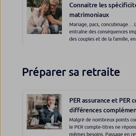
clauses bénéficiaires de son o
Connaitre les spécificit
par la Ville de Paris pour limite
toujours à ses intentions patri
de courte durée de type Airbn
matrimoniaux
environnement familial.
Mariage, pacs, concubinage… L
Promouvoir la mixité da
entraîne des conséquences impo
des couples et de la famille, e
grâce à l’investissemen
séparation, mais aussi dans la 
Le bénéficiaire peut-il
Soliane Varlet, gérante du f
matrimoniaux disponibles offre
Equity, explique en quoi l’ég
Investir dans un bien m
d’un contrat ?
différentes et souvent méconn
source de performance financiè
Préparer sa retraite
de régimes fiscaux ava
Le bénéficiaire d’un contrat d’
d’un droit propre et direct à l’
La location meublée consiste à
logements avec le mobilier suf
locataire de l’habiter avec ses 
PER assurance et PER c
différences complémen
Malgré de nombreux points co
Assurance vie luxembou
le PER compte-titres ne répon
Vente d’un bien immobil
solution de diversifica
mêmes besoins. Passage en rev