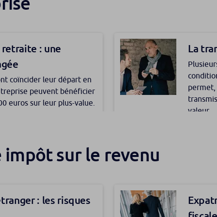
rise
du défunt ?​
retraite : une
La tra
 nombreuses solutions
Transm
agée
Plusieur
capita
oyens d’aider ses enfants
conditio
ont coïncider leur départ en
vent faire évoluer leur
permet, 
Si le co
entreprise peuvent bénéficier
oyens de chacun et du
transmis
similitu
0 euros sur leur plus-value.
valeur.
fiscale 
ménagée par la loi de
En savo
values a
e impôt sur le revenu
u conjoint survivant :
tranger : les risques
Expatr
ne perte de revenus,
fiscal