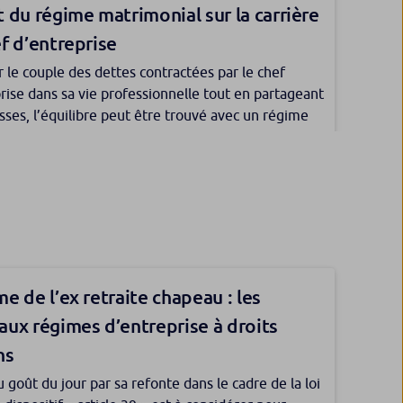
 au moment de désigner les bénéficiaires de votre
 du régime matrimonial sur la carrière
s objectifs patrimoniaux allant au-delà des usages
e-vie.
es. Des stratégies d’acquisition immobilière
f d’entreprise
nt en effet de concrétiser des projets plus
 le couple des dettes contractées par le chef
ues.
rise dans sa vie professionnelle tout en partageant
esses, l’équilibre peut être trouvé avec un régime
ial adapté et des solutions assurantielles pensées
 de protection future : pourquoi et
ure.
nce principale détenue par une SCI,
t l’appliquer à l’assurance vie ?
 règle d’abattement ?
e, choisi par le mandant en pleine possession de
cités, est adapté à l’assurance vie, à condition de
e 1er janvier 2019, lorsque la résidence principale
explicitement les actes que le mandataire serait
nue en nom propre, le propriétaire bénéficie d’un
effectuer.
nt de 30% sur la valeur du bien, ce qui lui permet
e de l’ex retraite chapeau : les
re le montant de l’impôt dû.
ux régimes d’entreprise à droits
ns
 goût du jour par sa refonte dans le cadre de la loi
réparer l’acquisition d’une résidence