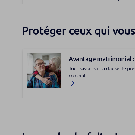
différences entre ces deux en
Comment réussir un bon OBO 
Protection des avoirs renforcée,
Marotel, responsable de l’Ingé
diversité des solutions financi
BPCE Vie.
Banquier Privé chez Banque Pop
Protéger ceux qui vous
revient sur les spécificités de c
Epargne retraite : com
Avantage matrimonial : 
contrats en déshérence
Tout savoir sur la clause de pr
Une loi renforce les obligation
conjoint.
sur les contrats d’épargne retra
de ces produits dont un décret e
Intérêt de la donation 
Donation au dernier vivant : qu