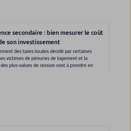
s sur un contrat d’assurance vie d’un majeur
sans autorisation du conseil de famille ou, à
ital-investissement poursuit sa
du juge des contentieux de la protection.
ratisation
ication, performance sur le long terme, moindre
nce secondaire : bien mesurer le coût
té, financement de l’économie réelle : le private
 de son investissement
oi démembrer la clause bénéficiaire ?
résente d’indéniables atouts qui en font une classe
ement des taxes locales décidé par certaines
attractive, y compris pour les particuliers.
brant la clause bénéficiaire de son contrat
s victimes de pénuries de logement et la
nce vie, un souscripteur peut favoriser son conjoint
 des plus-values de cession sont à prendre en
t sans pour autant pénaliser ses enfants dès lors
ans la décision d’investissement.
ques précautions sont prises.
ilience des investissements liés à la
té
on désigner une personne morale
ir en nue-propriété pour profiter
ciaire d’un contrat d’assurance vie ?
réduction sur le prix d’acquisition
 physique, personne morale ? Posez-vous la
issement en actifs immobiliers peut répondre à de