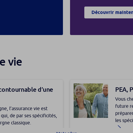
Découvrir mainte
e vie
incontournable d’une
PEA, P
Vous che
future re
ne, l’assurance vie est
préparer
ui, de par ses spécificités,
les spéc
rgne classique.