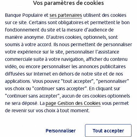
Vos paramètres de cookies
Banque Populaire et
ses partenaires
utilisent des cookies
sur ce site. Certains sont obligatoires et permettent le bon
fonctionnement du site et la mesure d'audience de
manière anonyme. D'autres cookies, optionnels, sont
Nous contacter
soumis à votre accord. Ils nous permettent de personnaliser
votre expérience sur le site, personnaliser l'assistance
Politique cookies
commerciale suite à votre navigation, afficher du contenu
Protection des données personnelles
vidéo, ou encore personnaliser les annonces publicitaires
diffusées sur Internet en dehors de notre site et de nos
Garantie des dépôts
applications. Vous pouvez "tout accepter", "personnaliser"
vos choix ou "continuer sans accepter". En cliquant sur
Sécurité
"continuer sans accepter", aucun de ces cookies optionnels
Mentions légales
ne sera déposé. La
page Gestion des Cookies
vous permet
de revenir sur vos choix à tout moment.
Tarifs
Accessibilité (partiellement conforme)
Personnaliser
Tout accepter