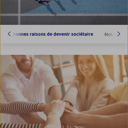
6 bonnes raisons de devenir sociétaire
Nos rendez