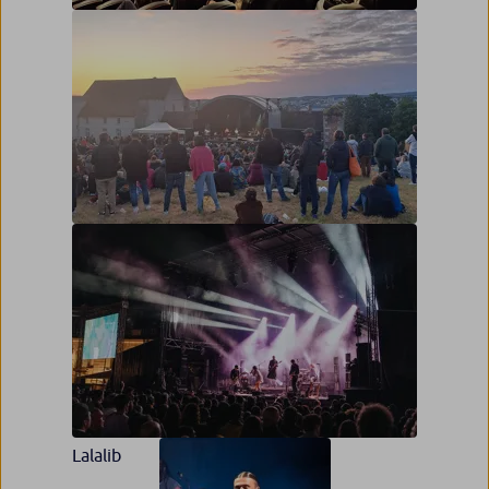
Soirée ciné Elio
Soirée les Serge (Gainsbourg point barre) à
la Citadelle de Besançon
Lalalib