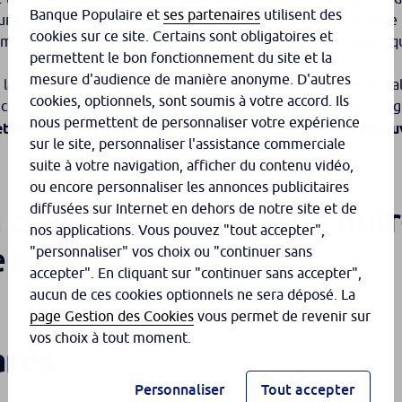
Banque Populaire et
ses partenaires
utilisent des
 projet. C’est avec Aurélie qu’elles ont l’idée de créer la page
cookies sur ce site. Certains sont obligatoires et
 maximum d’ondes positives à Julien et Noé, de leur montrer qu
permettent le bon fonctionnement du site et la
mesure d'audience de manière anonyme. D'autres
e la France, commentent les régates en live, partagent les actu
cookies, optionnels, sont soumis à votre accord. Ils
chants de supporters, déguisées en crocodile, du bord de la digu
nous permettent de personnaliser votre expérience
 les aider à ramener une belle médaille pendant les épreuve
sur le site, personnaliser l'assistance commerciale
suite à votre navigation, afficher du contenu vidéo,
ou encore personnaliser les annonces publicitaires
diffusées sur Internet en dehors de notre site et de
n chant de supporters à notr
nos applications. Vous pouvez "tout accepter",
 milieu.
"personnaliser" vos choix ou "continuer sans
accepter". En cliquant sur "continuer sans accepter",
aucun de ces cookies optionnels ne sera déposé. La
page Gestion des Cookies
vous permet de revenir sur
vos choix à tout moment.
arès
Personnaliser
Tout accepter