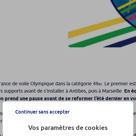
ance de voile Olympique dans la catégorie 49
. Le premier est
er
rs supports avant de s’installer à Antibes, puis à Marseille.
En éq
o prend une pause avant de se reformer l’été dernier en v
Continuer sans accepter
sur la planète Ju-No… une appellation née de la contraction d
 à leur retour à la compétition.
Vos paramètres de cookies
 de l’eau dans une famille de « voileux », puis monte son agence