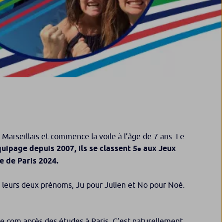
 Marseillais et commence la voile à l’âge de 7 ans. Le
uipage depuis 2007, ils se classent 5
aux Jeux
e
ue de Paris 2024.
e leurs deux prénoms, Ju pour Julien et No pour Noé.
 de com après des études à Paris. C’est naturellement