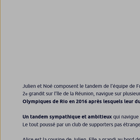
Julien et Noé composent le tandem de l’équipe de Fr
2
grandit sur l’île de la Réunion, navigue sur plusieu
e
Olympiques de Rio en 2016 après lesquels leur du
Un tandem sympathique et ambitieux
qui navigue 
Le tout poussé par un club de supporters pas étranger
Alice est la cousine de Julien. Elle a grandi au bord