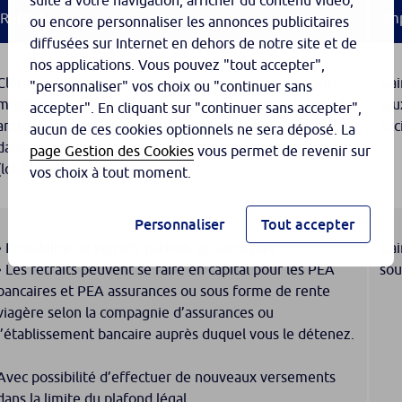
suite à votre navigation, afficher du contenu vidéo,
Retrait
Im
ou encore personnaliser les annonces publicitaires
diffusées sur Internet en dehors de notre site et de
nos applications. Vous pouvez "tout accepter",
Clôture obligatoire pour tout retrait sauf retrait pour
Gai
"personnaliser" vos choix ou "continuer sans
motifs de licenciement, d’invalidité, de mise à la retraite
tau
accepter". En cliquant sur "continuer sans accepter",
anticipée du titulaire ou de son/sa conjointe, affectation
soc
aucun de ces cookies optionnels ne sera déposé. La
dans les 3 mois à la création ou reprise d’une entreprise
page Gestion des Cookies
vous permet de revenir sur
(loi Dutreil).
vos choix à tout moment.
Personnaliser
Tout accepter
• Possibilité de retraits partiels et successifs.
Gai
• Les retraits peuvent se faire en capital pour les PEA
sou
bancaires et PEA assurances ou sous forme de rente
viagère selon la compagnie d’assurances ou
l’établissement bancaire auprès duquel vous le détenez.
Avec possibilité d’effectuer de nouveaux versements
dans la limite du plafond légal.