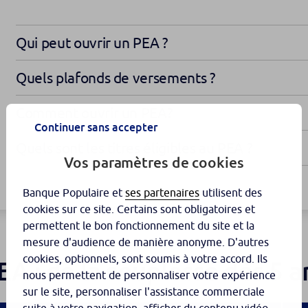
Qui peut ouvrir un PEA ?
Quels plafonds de versements ?
Comment ouvrir un PEA?
Continuer sans accepter
Quels sont les titres éligibles au PEA ?
Vos paramètres de cookies
Banque Populaire et
ses partenaires
utilisent des
cookies sur ce site. Certains sont obligatoires et
permettent le bon fonctionnement du site et la
mesure d'audience de manière anonyme. D'autres
cookies, optionnels, sont soumis à votre accord. Ils
PEA : de la souplesse dès 5 
nous permettent de personnaliser votre expérience
sur le site, personnaliser l'assistance commerciale