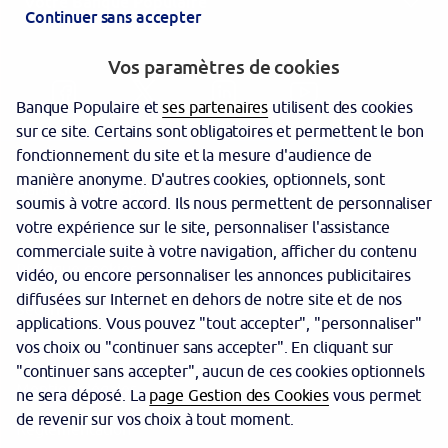
Votre Banque Populaire
Continuer sans accepter
Vos paramètres de cookies
Banque Populaire et
ses partenaires
utilisent des cookies
sur ce site. Certains sont obligatoires et permettent le bon
fonctionnement du site et la mesure d'audience de
manière anonyme. D'autres cookies, optionnels, sont
Garantie des dépôts
soumis à votre accord. Ils nous permettent de personnaliser
votre expérience sur le site, personnaliser l'assistance
Protection des données personnelles
commerciale suite à votre navigation, afficher du contenu
Politique cookies
vidéo, ou encore personnaliser les annonces publicitaires
diffusées sur Internet en dehors de notre site et de nos
Sécurité
applications. Vous pouvez "tout accepter", "personnaliser"
vos choix ou "continuer sans accepter". En cliquant sur
Tarifs
"continuer sans accepter", aucun de ces cookies optionnels
Mentions légales
ne sera déposé. La
page Gestion des Cookies
vous permet
de revenir sur vos choix à tout moment.
Réglementation