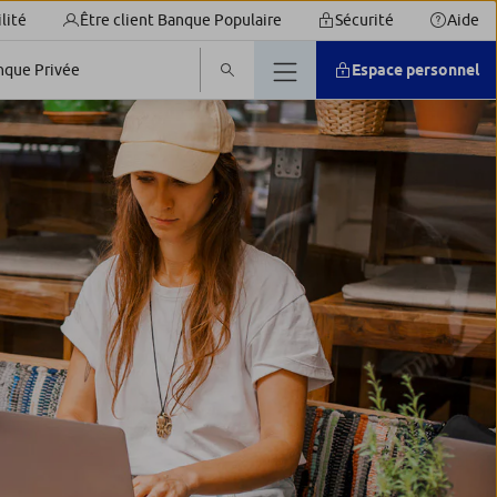
lité
Être client Banque Populaire
Sécurité
Aide
nque Privée
Espace personnel