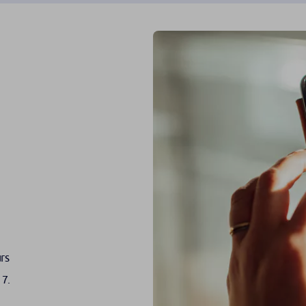
urs
17.