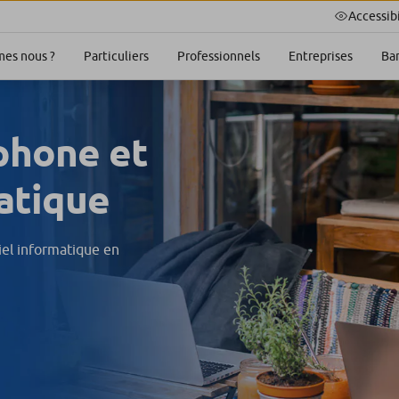
Accessibi
es nous ?
Particuliers
Professionnels
Entreprises
Ba
phone et
atique
el informatique en