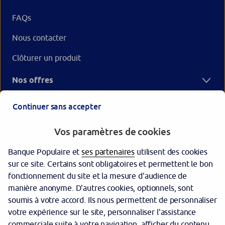
FAQs
Nous contacter
Clôturer un produit
Nos offres
Votre Banque Populaire
Continuer sans accepter
Vos paramètres de cookies
Banque Populaire et
ses partenaires
utilisent des cookies
sur ce site. Certains sont obligatoires et permettent le bon
fonctionnement du site et la mesure d'audience de
manière anonyme. D'autres cookies, optionnels, sont
Garantie des dépôts
soumis à votre accord. Ils nous permettent de personnaliser
votre expérience sur le site, personnaliser l'assistance
Protection des données personnelles
commerciale suite à votre navigation, afficher du contenu