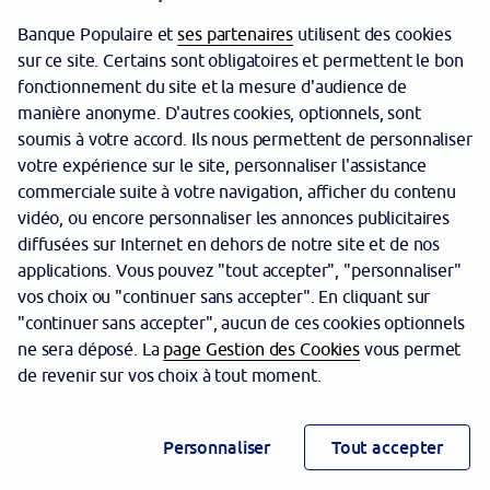
Nous contacter
Banque Populaire et
ses partenaires
utilisent des cookies
Clôturer un produit
sur ce site. Certains sont obligatoires et permettent le bon
fonctionnement du site et la mesure d'audience de
Nos offres
manière anonyme. D'autres cookies, optionnels, sont
Votre Banque Populaire
soumis à votre accord. Ils nous permettent de personnaliser
votre expérience sur le site, personnaliser l'assistance
commerciale suite à votre navigation, afficher du contenu
vidéo, ou encore personnaliser les annonces publicitaires
diffusées sur Internet en dehors de notre site et de nos
applications. Vous pouvez "tout accepter", "personnaliser"
vos choix ou "continuer sans accepter". En cliquant sur
"continuer sans accepter", aucun de ces cookies optionnels
Garantie des dépôts
ne sera déposé. La
page Gestion des Cookies
vous permet
de revenir sur vos choix à tout moment.
Protection des données personnelles
Politique cookies
Personnaliser
Tout accepter
Sécurité