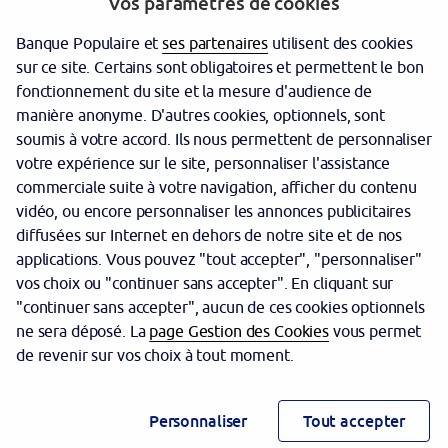
Vos paramètres de cookies
Banque Populaire et
ses partenaires
utilisent des cookies
sur ce site. Certains sont obligatoires et permettent le bon
fonctionnement du site et la mesure d'audience de
manière anonyme. D'autres cookies, optionnels, sont
Garantie des dépôts
soumis à votre accord. Ils nous permettent de personnaliser
votre expérience sur le site, personnaliser l'assistance
Protection des données personnelles
commerciale suite à votre navigation, afficher du contenu
Politique cookies
vidéo, ou encore personnaliser les annonces publicitaires
diffusées sur Internet en dehors de notre site et de nos
Sécurité
applications. Vous pouvez "tout accepter", "personnaliser"
vos choix ou "continuer sans accepter". En cliquant sur
Tarifs
"continuer sans accepter", aucun de ces cookies optionnels
Mentions légales
ne sera déposé. La
page Gestion des Cookies
vous permet
de revenir sur vos choix à tout moment.
Réglementation
Accessibilité (partiellement conforme)
Personnaliser
Tout accepter