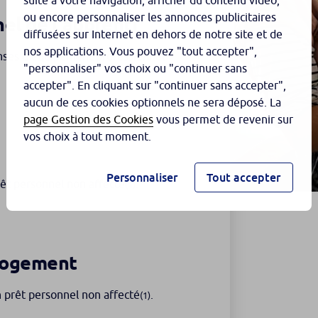
suite à votre navigation, afficher du contenu vidéo,
ou encore personnaliser les annonces publicitaires
el de l'apprenti
diffusées sur Internet en dehors de notre site et de
nos applications. Vous pouvez "tout accepter",
enses d’équipement professionnel
"personnaliser" vos choix ou "continuer sans
accepter". En cliquant sur "continuer sans accepter",
aucun de ces cookies optionnels ne sera déposé. La
page Gestion des Cookies
vous permet de revenir sur
vos choix à tout moment.
Personnaliser
Tout accepter
êt personnel non affecté
.
(1)
 logement
n prêt personnel non affecté
.
(1)