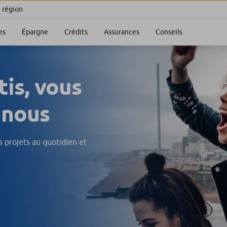
e région
es
Épargne
Crédits
Assurances
Conseils
is, vous
 nous
 projets au quotidien et