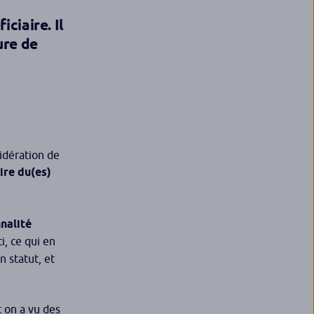
ciaire. Il
ure de
sidération de
ire du(es)
nalité
i, ce qui en
n statut, et
t on a vu des