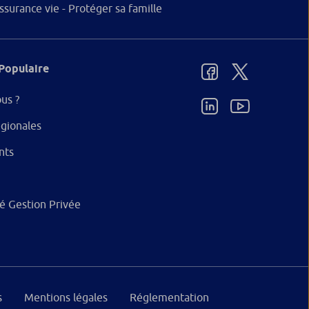
ssurance vie - Protéger sa famille
Populaire
us ?
gionales
nts
ité Gestion Privée
s
Mentions légales
Réglementation