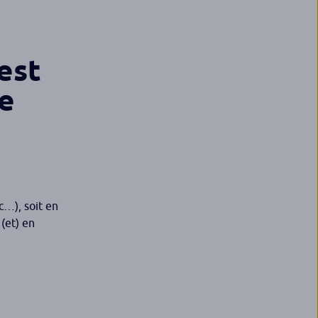
est
de
c…), soit en
 (et) en