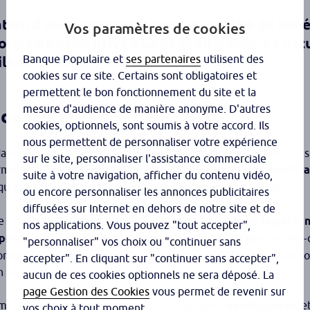
ation d’une personne morale en qualité de bénéfi
Vos paramètres de cookies
orale de droit privé que de droit public. La nat
Banque Populaire et
ses partenaires
utilisent des
ile ou commerciale, est indifférente »
.
cookies sur ce site. Certains sont obligatoires et
permettent le bon fonctionnement du site et la
mesure d'audience de manière anonyme. D'autres
désigner ?
cookies, optionnels, sont soumis à votre accord. Ils
nous permettent de personnaliser votre expérience
tion, d’utilité publique ou non, voire une entreprise, sans con
sur le site, personnaliser l'assistance commerciale
rmettant d’identifier clairement
la personne morale bénéficia
suite à votre navigation, afficher du contenu vidéo,
qu’elle sera réalisée au moyen de sa dénomination sociale.
ou encore personnaliser les annonces publicitaires
diffusées sur Internet en dehors de notre site et de
 de s’assurer que la personne morale est bien dotée de
la person
nos applications. Vous pouvez "tout accepter",
 percevoir la prestation d’assurance
pour le compte de celle-c
"personnaliser" vos choix ou "continuer sans
nstitutifs de la personne morale, qui seront différents selon so
accepter". En cliquant sur "continuer sans accepter",
n représentant à accepter le bénéfice.
aucun de ces cookies optionnels ne sera déposé. La
page Gestion des Cookies
vous permet de revenir sur
rtements, et même l’Etat, peuvent être désignés
bénéficiaires
, e
vos choix à tout moment.