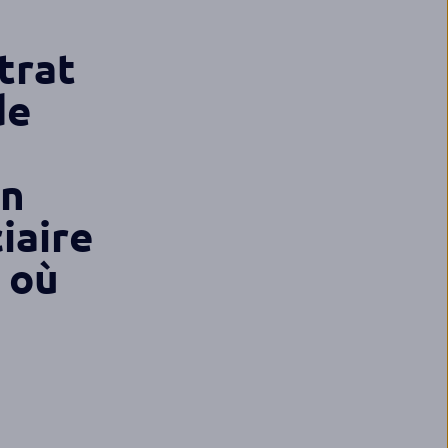
trat
de
on
iaire
 où