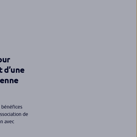
our
t d’une
éenne
e bénéfices
ssociation de
on avec