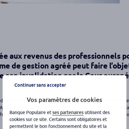
uée aux revenus des professionnels p
me de gestion agréé peut faire l’obje
de son invalidation par la Cour europ
Continuer sans accepter
Vos paramètres de cookies
des titulaires de bénéfices industriels et commerciaux (BIC), d
) qui n’adhéraient pas à un centre de gestion agréé ou à une a
Banque Populaire et
ses partenaires
utilisent des
ofessionnel de l’expertise comptable ayant conclu une conventi
cookies sur ce site. Certains sont obligatoires et
permettent le bon fonctionnement du site et la