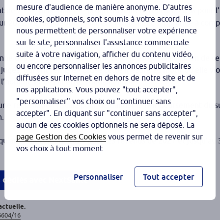
mesure d'audience de manière anonyme. D'autres
nt de 25 %, puis avait été progressivement réduit à 20 % pour l
cookies, optionnels, sont soumis à votre accord. Ils
ur 2022. La majoration ayant été totalement supprimée à comp
nous permettent de personnaliser votre expérience
sur le site, personnaliser l'assistance commerciale
suite à votre navigation, afficher du contenu vidéo,
éenne des droits de l’Homme afin de contester l’application de ce
ou encore personnaliser les annonces publicitaires
juges, qui ont remis en cause cette mesure au motif qu’elle viol
diffusées sur Internet en dehors de notre site et de
 l’homme et des libertés fondamentales.
nos applications. Vous pouvez "tout accepter",
"personnaliser" vos choix ou "continuer sans
 une réclamation fiscale pour demander le remboursement du 
accepter". En cliquant sur "continuer sans accepter",
n.
aucun de ces cookies optionnels ne sera déposé. La
page Gestion des Cookies
vous permet de revenir sur
squ’au 31 décembre 2024 pour les revenus de 2021 et jusqu’a
vos choix à tout moment.
Personnaliser
Tout accepter
s dédiés avec NextSanté
actuelle.
6604/16