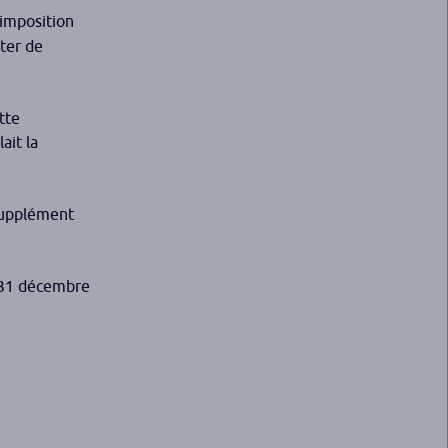
’imposition
ter de
tte
ait la
supplément
u 31 décembre