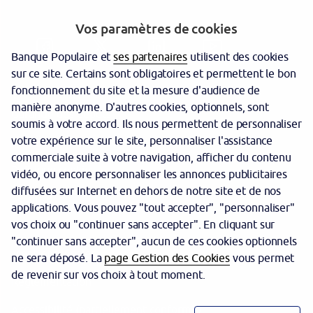
Vos paramètres de cookies
Banque Populaire et
ses partenaires
utilisent des cookies
sur ce site. Certains sont obligatoires et permettent le bon
fonctionnement du site et la mesure d'audience de
manière anonyme. D'autres cookies, optionnels, sont
Garantie des dépôts
soumis à votre accord. Ils nous permettent de personnaliser
votre expérience sur le site, personnaliser l'assistance
Protection des données personnelles
commerciale suite à votre navigation, afficher du contenu
Politique cookies
vidéo, ou encore personnaliser les annonces publicitaires
diffusées sur Internet en dehors de notre site et de nos
Sécurité
applications. Vous pouvez "tout accepter", "personnaliser"
vos choix ou "continuer sans accepter". En cliquant sur
Tarifs
"continuer sans accepter", aucun de ces cookies optionnels
Mentions légales
ne sera déposé. La
page Gestion des Cookies
vous permet
de revenir sur vos choix à tout moment.
Réglementation
Accessibilité (partiellement conforme)