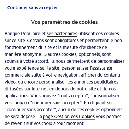
Votre Banque Populaire
Continuer sans accepter
Vos paramètres de cookies
Banque Populaire et
ses partenaires
utilisent des cookies
sur ce site. Certains sont obligatoires et permettent le bon
fonctionnement du site et la mesure d'audience de
manière anonyme. D'autres cookies, optionnels, sont
Garantie des dépôts
soumis à votre accord. Ils nous permettent de personnaliser
votre expérience sur le site, personnaliser l'assistance
Protection des données personnelles
commerciale suite à votre navigation, afficher du contenu
Politique cookies
vidéo, ou encore personnaliser les annonces publicitaires
diffusées sur Internet en dehors de notre site et de nos
Sécurité
applications. Vous pouvez "tout accepter", "personnaliser"
vos choix ou "continuer sans accepter". En cliquant sur
Tarifs
"continuer sans accepter", aucun de ces cookies optionnels
Mentions légales
ne sera déposé. La
page Gestion des Cookies
vous permet
de revenir sur vos choix à tout moment.
Réglementation