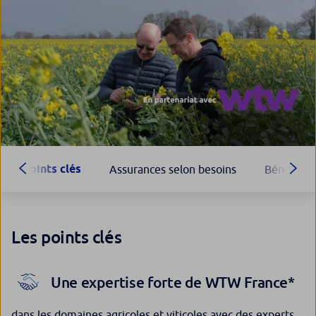
Points clés
Assurances selon besoins
Bénéfices
Les points clés
Une expertise forte de WTW France*
dans les domaines agricoles et viticoles avec des experts