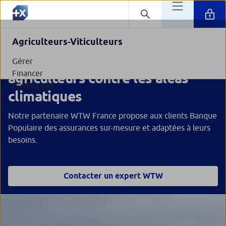
Agriculteurs-Viticulteurs
Des solutions pour assurer les
Gérer
Financer
agriculteurs contre les aléas
Développer
climatiques
Notre partenaire WTW France propose aux clients Banque
Populaire des assurances sur-mesure et adaptées à leurs
besoins.
Contacter un expert WTW