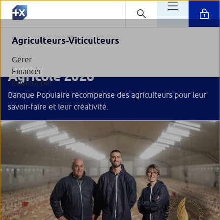
Agriculteurs-Viticulteurs
Prix National de la Dynamique
Gérer
Financer
Agricole 2026
Développer
Banque Populaire récompense des agriculteurs pour leur
savoir-faire et leur créativité.