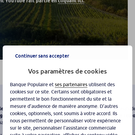
t YouTube fait partie en
cliquant ici.
Continuer sans accepter
Vos paramètres de cookies
Banque Populaire et
ses partenaires
utilisent des
cookies sur ce site. Certains sont obligatoires et
permettent le bon fonctionnement du site et la
mesure d'audience de manière anonyme. D'autres
le financement :
c’est une opportunité pour nos agriculteurs de
cookies, optionnels, sont soumis à votre accord. Ils
ngagement dans une démarche RSE et bénéficier d’une rétro
nous permettent de personnaliser votre expérience
utualisation de matériel à la CUMA.
sur le site, personnaliser l'assistance commerciale