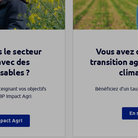
 le secteur
Vous avez 
avec des
transition a
ables ?
clima
teignant vos objectifs
Bénéficiez d’un tau
BP Impact Agri.
En 
mpact Agri