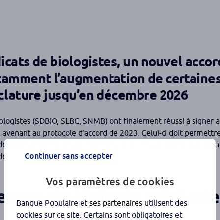
icats de biologistes, un nouvel acco
tamment l’augmentation de certaine
nclature jusqu’en décembre 2026
biologistes (SDBIO, SLBC, SNMB) ont finalement réussi à signer 
 avenant au protocole d’accord de 2023. Celui-ci doit permettr
s de biologie médicale pendant deux ans » et garantit notamment 
Continuer sans accepter
de.
Vos paramètres de cookies
nses de biologie médicale
Banque Populaire et
ses partenaires
utilisent des
cookies sur ce site. Certains sont obligatoires et