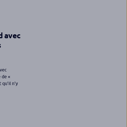
rd avec
s
avec
e de «
qu’il n’y