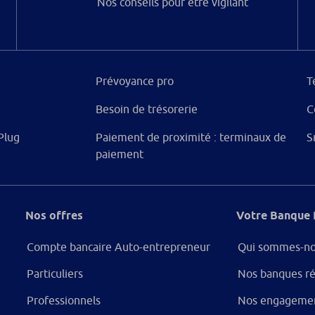
Nos conseils pour être vigilant
Prévoyance pro
T
Besoin de trésorerie
C
Plug
Paiement de proximité : terminaux de
S
paiement
Nos offres
Votre Banque 
Compte bancaire Auto-entrepreneur
Qui sommes-no
Particuliers
Nos banques ré
Professionnels
Nos engageme