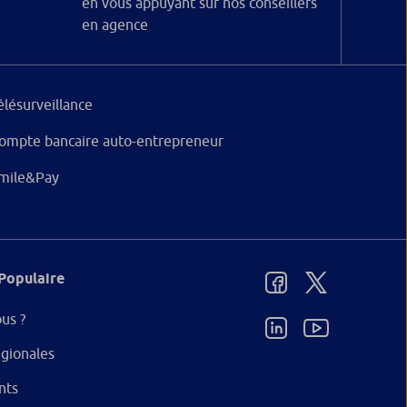
en vous appuyant sur nos conseillers
en agence
élésurveillance
ompte bancaire auto-entrepreneur
mile&Pay
Populaire
us ?
gionales
nts