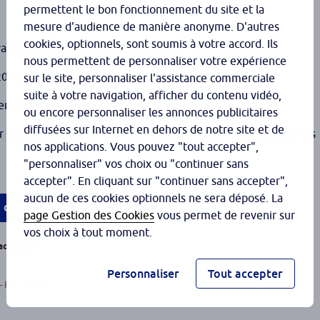
permettent le bon fonctionnement du site et la
mesure d'audience de manière anonyme. D'autres
cookies, optionnels, sont soumis à votre accord. Ils
vaient été trop fortement baissées en septembre 2024 ;
nous permettent de personnaliser votre expérience
26 (pas d’augmentation ni de baisse des tarifs) ;
sur le site, personnaliser l'assistance commerciale
suite à votre navigation, afficher du contenu vidéo,
rence des chiffres des dépenses de biologie médicale ;
ou encore personnaliser les annonces publicitaires
diffusées sur Internet en dehors de notre site et de
 le déploiement de nouvelles missions au service des patients
nos applications. Vous pouvez "tout accepter",
"personnaliser" vos choix ou "continuer sans
accepter". En cliquant sur "continuer sans accepter",
aucun de ces cookies optionnels ne sera déposé. La
s dédiés avec NextSanté
page Gestion des Cookies
vous permet de revenir sur
vos choix à tout moment.
actuelle.
Personnaliser
Tout accepter
– Réf : 620294