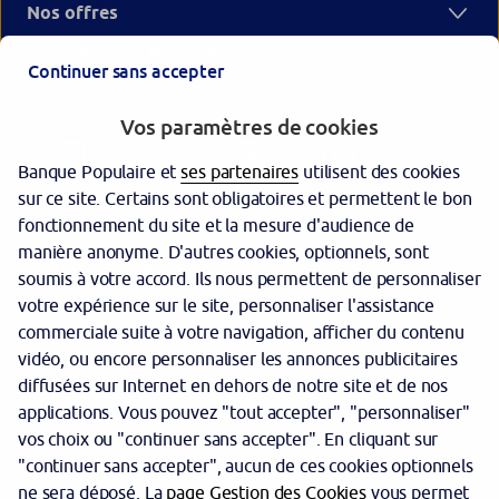
Nos offres
Votre Banque Populaire
Continuer sans accepter
Vos paramètres de cookies
Banque Populaire et
ses partenaires
utilisent des cookies
sur ce site. Certains sont obligatoires et permettent le bon
fonctionnement du site et la mesure d'audience de
manière anonyme. D'autres cookies, optionnels, sont
Garantie des dépôts
soumis à votre accord. Ils nous permettent de personnaliser
votre expérience sur le site, personnaliser l'assistance
Protection des données personnelles
commerciale suite à votre navigation, afficher du contenu
Politique cookies
vidéo, ou encore personnaliser les annonces publicitaires
diffusées sur Internet en dehors de notre site et de nos
Sécurité
applications. Vous pouvez "tout accepter", "personnaliser"
vos choix ou "continuer sans accepter". En cliquant sur
Tarifs
"continuer sans accepter", aucun de ces cookies optionnels
Mentions légales
ne sera déposé. La
page Gestion des Cookies
vous permet