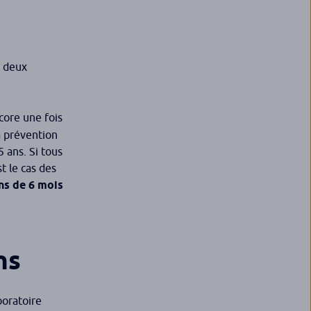
: deux
core une fois
a prévention
 ans. Si tous
t le cas des
ns de 6 mois
ns
boratoire