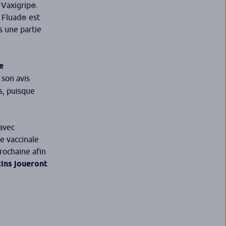
e Vaxigrip
.
®
e Fluad
est
®
s une partie
e
 son avis
s, puisque
 avec
e vaccinale
rochaine afin
cins joueront