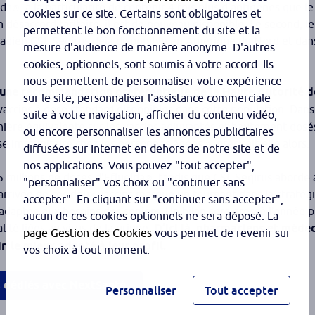
lda
, a la particularité de contenir 4 fois plus d’antigènes que l
®
cookies sur ce site. Certains sont obligatoires et
un désaccord tarifaire, il est de nouveau disponible. Le second, l
permettent le bon fonctionnement du site et la
anadien CSL Seqirus déjà disponible en Amérique du Nord et dan
mesure d'audience de manière anonyme. D'autres
cookies, optionnels, sont soumis à votre accord. Ils
nous permettent de personnaliser votre expérience
’une recommandation préférentielle de la Haute Autorité d
sur le site, personnaliser l'assistance commerciale
 vaccins à dose standard disponibles dans cette population. Dans
suite à votre navigation, afficher du contenu vidéo,
nière équivalente sur les vaccins adjuvantés et hautement dosé
ou encore personnaliser les annonces publicitaires
 immunitaire chez les personnes âgées », précisait-elle alors.
diffusées sur Internet en dehors de notre site et de
nos applications. Vous pouvez "tout accepter",
,5 millions de doses d’Efluelda
, tandis que CSL Seqirus aborde
®
"personnaliser" vos choix ou "continuer sans
’arrivée de ces deux vaccins marque un tournant dans la stratégi
accepter". En cliquant sur "continuer sans accepter",
adaptée aux besoins des seniors. Un bilan sera dressé l’année p
aucun de ces cookies optionnels ne sera déposé. La
lité liées au virus de la grippe.
D’ici là, pharmaciens et méde
page Gestion des Cookies
vous permet de revenir sur
in le mieux adapté à leur profil.
vos choix à tout moment.
s dédiés avec NextSanté
Personnaliser
Tout accepter