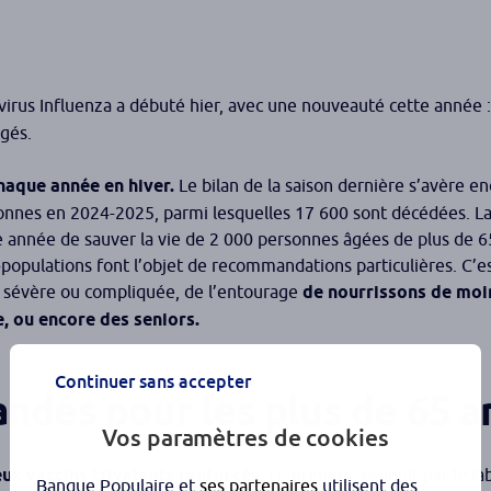
virus Influenza a débuté hier, avec une nouveauté cette année 
âgés.
haque année en hiver.
Le bilan de la saison dernière s’avère en
ersonnes en 2024-2025, parmi lesquelles 17 600 sont décédées. L
 année de sauver la vie de 2 000 personnes âgées de plus de 65
-populations font l’objet de recommandations particulières. C’es
 sévère ou compliquée, de l’entourage
de nourrissons de moi
, ou encore des seniors.
Continuer sans accepter
dés pour les plus de 65 a
Vos paramètres de cookies
ux vaccins trivalents renforcés.
Le premier, produit par le la
Banque Populaire et
ses partenaires
utilisent des