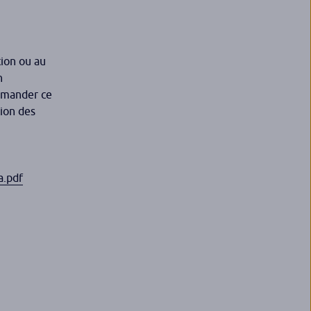
tion ou au
n
demander ce
tion des
a.pdf