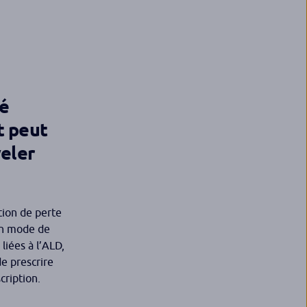
té
t peut
veler
tion de perte
un mode de
liées à l’ALD,
de prescrire
cription.