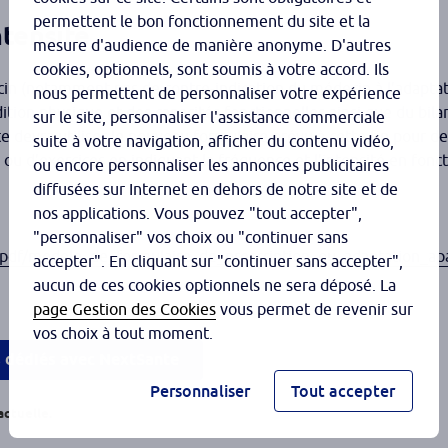
permettent le bon fonctionnement du site et la
ntensité
mesure d'audience de manière anonyme. D'autres
cookies, optionnels, sont soumis à votre accord. Ils
ecin (notamment pas de contre-indication du médecin à l’adapta
nous permettent de personnaliser votre expérience
ition physique et des capacités fonctionnelles ainsi que du bila
sur le site, personnaliser l'assistance commerciale
e devra utiliser le nouveau formulaire prévu à cette fin pour 
suite à votre navigation, afficher du contenu vidéo,
é ou d’exercices en indiquant la fréquence et l’intensité en fonc
ou encore personnaliser les annonces publicitaires
diffusées sur Internet en dehors de notre site et de
nos applications. Vous pouvez "tout accepter",
"personnaliser" vos choix ou "continuer sans
/pdf/modele_de_formulaire_de_prescription_ou_adaptation_ap
accepter". En cliquant sur "continuer sans accepter",
aucun de ces cookies optionnels ne sera déposé. La
page Gestion des Cookies
vous permet de revenir sur
vos choix à tout moment.
s dédiés avec NextSante
Personnaliser
Tout accepter
actuelle.