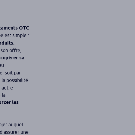
caments OTC
pe est simple :
oduits.
 son offre,
écupérer sa
au
, soit par
la possibilité
e autre
 la
orcer les
jet auquel
 d’assurer une