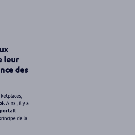
aux
 leur
ence des
rketplaces,
té.
Ainsi, il y a
portail
rincipe de la