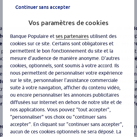
Continuer sans accepter
Vos paramètres de cookies
la
commande en ligne
de produits de parapharmacie,
de médi
édicaments de prescription.
Pour les trois premiers, le princi
Banque Populaire et
ses partenaires
utilisent des
» et choisit l’officine à laquelle il souhaite acheter ses pr
cookies sur ce site. Certains sont obligatoires et
permettent le bon fonctionnement du site et la
 pharmacie bénéficiera d’une vitrine virtuelle mettant en avant
mesure d'audience de manière anonyme. D'autres
montant de son panier, le patient aura la possibilité de
passer r
cookies, optionnels, sont soumis à votre accord. Ils
es médicaments de prescription, ce dernier devra transmettre 
nous permettent de personnaliser votre expérience
ée.
La livraison à son domicile
, soit par le pharmacien lui-même
sur le site, personnaliser l'assistance commerciale
du
Click & Collect
lui seront proposées. De plus, le patient aura 
suite à votre navigation, afficher du contenu vidéo,
 vacciné, réaliser un des bilans aux âges clé de la vie ou tout
ou encore personnaliser les annonces publicitaires
 initial est de défendre la pérennité de l’activité commerciale de
diffusées sur Internet en dehors de notre site et de
r le dialogue entre le patient et son pharmacien et de renf
nos applications. Vous pouvez "tout accepter",
"personnaliser" vos choix ou "continuer sans
accepter". En cliquant sur "continuer sans accepter",
ier trimestre 2024 pour être opérationnel début 2025.
Un pro
aucun de ces cookies optionnels ne sera déposé. La
upe planche actuellement sur le sujet et espère être en mesure