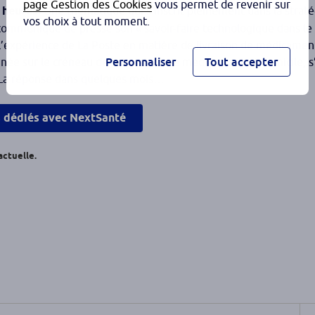
page Gestion des Cookies
vous permet de revenir sur
 heures.
Une thématique qui s’inscrit pleinement dans la straté
vos choix à tout moment.
ommuniqué de presse son « savoir-faire technologique dans l
’expérience de La Poste en matière de livraison de médicament
Personnaliser
Tout accepter
onnée sur le créneau de la livraison de médicaments à domicile, 
s. La réponse dans quelques mois…
s dédiés avec NextSanté
actuelle.