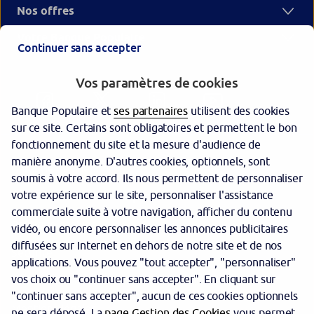
Nos offres
Votre Banque Populaire
Continuer sans accepter
Vos paramètres de cookies
Banque Populaire et
ses partenaires
utilisent des cookies
sur ce site. Certains sont obligatoires et permettent le bon
fonctionnement du site et la mesure d'audience de
manière anonyme. D'autres cookies, optionnels, sont
Garantie des dépôts
soumis à votre accord. Ils nous permettent de personnaliser
votre expérience sur le site, personnaliser l'assistance
Protection des données personnelles
commerciale suite à votre navigation, afficher du contenu
Politique cookies
vidéo, ou encore personnaliser les annonces publicitaires
diffusées sur Internet en dehors de notre site et de nos
Sécurité
applications. Vous pouvez "tout accepter", "personnaliser"
vos choix ou "continuer sans accepter". En cliquant sur
Tarifs
"continuer sans accepter", aucun de ces cookies optionnels
Mentions légales
ne sera déposé. La
page Gestion des Cookies
vous permet