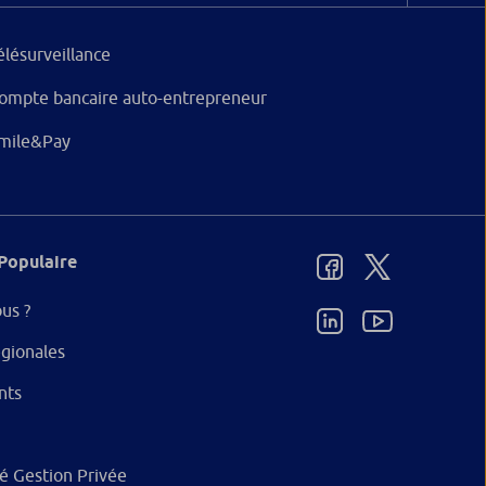
élésurveillance
ompte bancaire auto-entrepreneur
mile&Pay
Populaire
us ?
gionales
nts
ité Gestion Privée