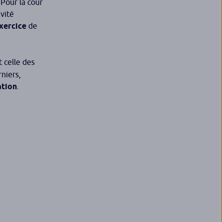
 Pour la cour
ivité
exercice
de
t celle des
rniers,
ation
.