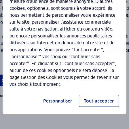
s du droit de rétractation dont la SCM avait souhaité faire usage.
mesure d'audience de manière anonyme. D'autres
e la location d’un photocopieur entrait dans le champ de son act
cookies, optionnels, sont soumis à votre accord. Ils
iste à fournir à ses membres des moyens destinés à
faciliter l’
nous permettent de personnaliser votre expérience
sur le site, personnaliser l'assistance commerciale
ition de ces derniers d’un photocopieur.
suite à votre navigation, afficher du contenu vidéo,
ou encore personnaliser les annonces publicitaires
e, a affirmé, au contraire, que l’activité à prendre en compte étai
diffusées sur Internet en dehors de notre site et de
r n’entrait pas dans le champ de l’activité principale de ces de
nos applications. Vous pouvez "tout accepter",
thérapeute.
La SCM bénéficiait donc bien du droit de rétract
"personnaliser" vos choix ou "continuer sans
accepter". En cliquant sur "continuer sans accepter",
aucun de ces cookies optionnels ne sera déposé. La
page Gestion des Cookies
vous permet de revenir sur
s dédiés avec NextSanté
vos choix à tout moment.
actuelle.
Personnaliser
Tout accepter