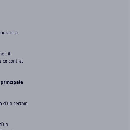
souscrit à
l, il
e ce contrat
 principale
n d’un certain
d’un