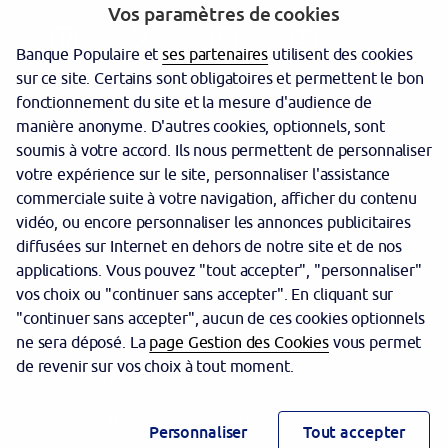
Vos paramètres de cookies
Banque Populaire et
ses partenaires
utilisent des cookies
sur ce site. Certains sont obligatoires et permettent le bon
fonctionnement du site et la mesure d'audience de
manière anonyme. D'autres cookies, optionnels, sont
Garantie des dépôts
soumis à votre accord. Ils nous permettent de personnaliser
votre expérience sur le site, personnaliser l'assistance
Protection des données personnelles
commerciale suite à votre navigation, afficher du contenu
Politique cookies
vidéo, ou encore personnaliser les annonces publicitaires
diffusées sur Internet en dehors de notre site et de nos
Sécurité
applications. Vous pouvez "tout accepter", "personnaliser"
vos choix ou "continuer sans accepter". En cliquant sur
Tarifs
"continuer sans accepter", aucun de ces cookies optionnels
Mentions légales
ne sera déposé. La
page Gestion des Cookies
vous permet
de revenir sur vos choix à tout moment.
Réglementation
Accessibilité (partiellement conforme)
Personnaliser
Tout accepter