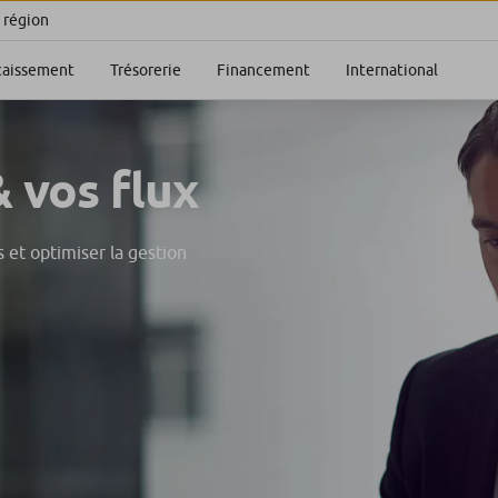
 région
caissement
Trésorerie
Financement
International
 vos flux
s et optimiser la gestion