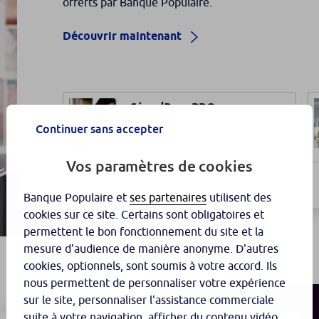
offerts par Banque Populaire.
Découvrir maintenant
Sécur’Pass PRO
Sécurité optimale et rapidité
Continuer sans accepter
pour vos opérations bancaires ou
celles de votre entreprise.
Vos paramètres de cookies
Banque Populaire et
ses partenaires
utilisent des
cookies sur ce site. Certains sont obligatoires et
permettent le bon fonctionnement du site et la
mesure d'audience de manière anonyme. D'autres
cookies, optionnels, sont soumis à votre accord. Ils
nous permettent de personnaliser votre expérience
sur le site, personnaliser l'assistance commerciale
suite à votre navigation, afficher du contenu vidéo,