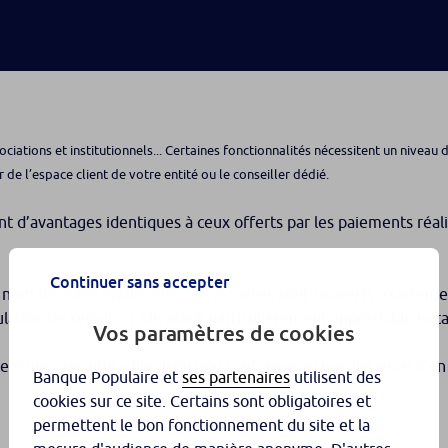
ociations et institutionnels... Certaines fonctionnalités nécessitent un nivea
r de l’espace client de votre entité ou le conseiller dédié.
t d’avantages identiques à ceux offerts par les paiements réali
Continuer sans accepter
s au nom de votre entité avec des e-Cartes sont couverts exacte
nulation de séjour…). Un atout particulièrement appréciable no
Vos paramètres de cookies
te d’une garantie «
livraison non conforme ou non livraison d’un
Banque Populaire et
ses partenaires
utilisent des
cookies sur ce site. Certains sont obligatoires et
permettent le bon fonctionnement du site et la