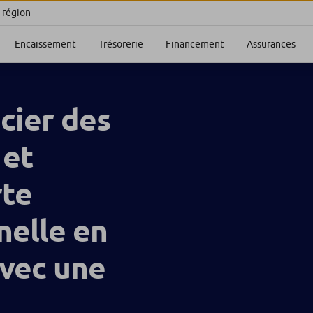
 région
Encaissement
Trésorerie
Financement
Assurances
cier des
 et
rte
nelle en
avec une