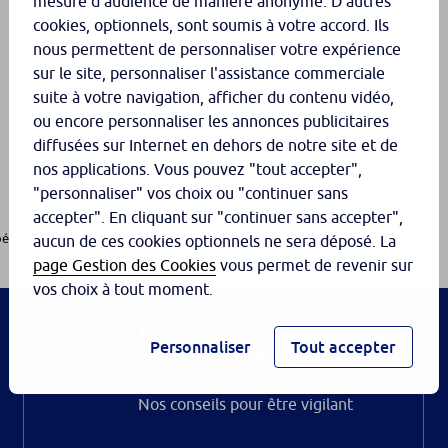
mesure d'audience de manière anonyme. D'autres
cookies, optionnels, sont soumis à votre accord. Ils
nous permettent de personnaliser votre expérience
sur le site, personnaliser l'assistance commerciale
suite à votre navigation, afficher du contenu vidéo,
ou encore personnaliser les annonces publicitaires
diffusées sur Internet en dehors de notre site et de
nos applications. Vous pouvez "tout accepter",
"personnaliser" vos choix ou "continuer sans
accepter". En cliquant sur "continuer sans accepter",
én...
aucun de ces cookies optionnels ne sera déposé. La
page Gestion des Cookies
vous permet de revenir sur
vos choix à tout moment.
Tout savoir sur la sécurité & la
Personnaliser
Tout accepter
protection des données
personnelles
Nos conseils pour être vigilant