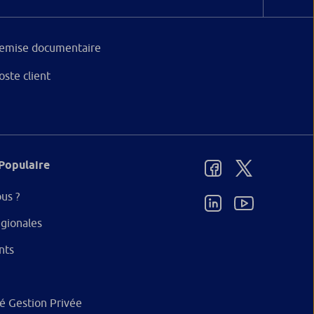
emise documentaire
oste client
Populaire
us ?
gionales
nts
ité Gestion Privée