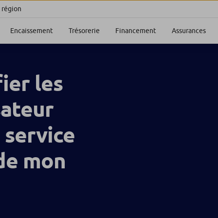
 région
Encaissement
Trésorerie
Financement
Assurances
ier les
sateur
e service
 de mon