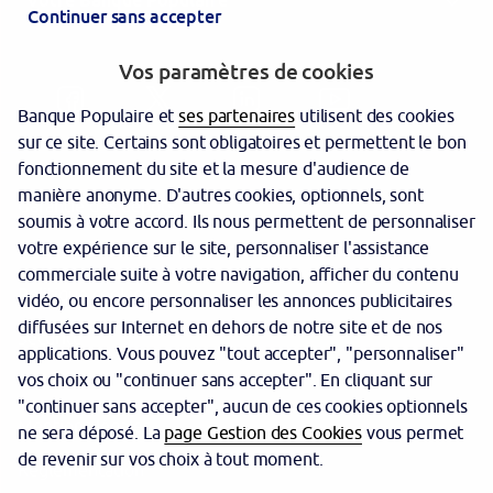
Votre Banque Populaire
Continuer sans accepter
Vos paramètres de cookies
Banque Populaire et
ses partenaires
utilisent des cookies
sur ce site. Certains sont obligatoires et permettent le bon
fonctionnement du site et la mesure d'audience de
manière anonyme. D'autres cookies, optionnels, sont
Garantie des dépôts
soumis à votre accord. Ils nous permettent de personnaliser
votre expérience sur le site, personnaliser l'assistance
Protection des données personnelles
commerciale suite à votre navigation, afficher du contenu
Politique cookies
vidéo, ou encore personnaliser les annonces publicitaires
diffusées sur Internet en dehors de notre site et de nos
Sécurité
applications. Vous pouvez "tout accepter", "personnaliser"
vos choix ou "continuer sans accepter". En cliquant sur
Tarifs
"continuer sans accepter", aucun de ces cookies optionnels
Mentions légales
ne sera déposé. La
page Gestion des Cookies
vous permet
de revenir sur vos choix à tout moment.
Réglementation