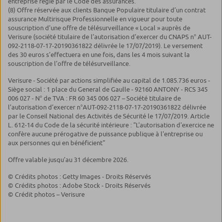
entreprise régie par le Code des assurances.
(8) Offre réservée aux clients Banque Populaire titulaire d’un contrat
assurance Multirisque Professionnelle en vigueur pour toute
souscription d’une offre de télésurveillance « Local » auprès de
Verisure (société titulaire de l’autorisation d’exercer du CNAPS n° AUT-
092-2118-07-17-20190361822 délivrée le 17/07/2019). Le versement
des 30 euros s’effectuera en une fois, dans les 4 mois suivant la
souscription de l’offre de télésurveillance.
Verisure - Société par actions simplifiée au capital de 1.085.736 euros -
Siège social : 1 place du General de Gaulle - 92160 ANTONY - RCS 345
006 027 - N° de TVA : FR 60 345 006 027 – Société titulaire de
l’autorisation d’exercer n°AUT-092-2118-07-17-20190361822 délivrée
par le Conseil National des Activités de Sécurité le 17/07/2019. Article
L. 612-14 du Code de la sécurité intérieure : "L'autorisation d'exercice ne
confère aucune prérogative de puissance publique à l'entreprise ou
aux personnes qui en bénéficient"
Offre valable jusqu’au 31 décembre 2026.
© Crédits photos : Getty Images - Droits Réservés
© Crédits photos : Adobe Stock - Droits Réservés
© Crédit photos – Verisure