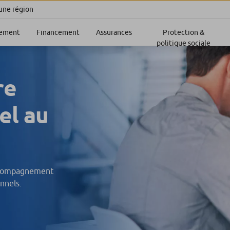
 une région
sement
Financement
Assurances
Protection &
politique sociale
re
el au
accompagnement
nnels.