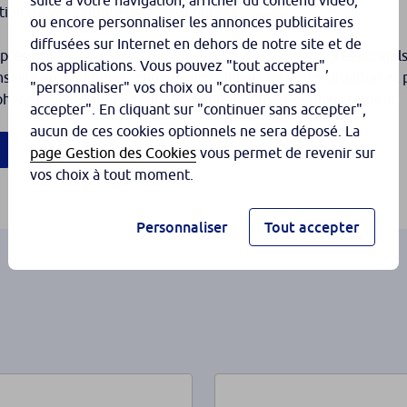
suite à votre navigation, afficher du contenu vidéo,
tion de vos comptes professionnels ?
ou encore personnaliser les annonces publicitaires
diffusées sur Internet en dehors de notre site et de
tes privés. En réunissant vos comptes privés et professionnels
nos applications. Vous pouvez "tout accepter",
nseille en ayant une connaissance globale de votre situation et 
"personnaliser" vos choix ou "continuer sans
hère professionnelle sur votre sphère privée ou inversement.
accepter". En cliquant sur "continuer sans accepter",
aucun de ces cookies optionnels ne sera déposé. La
page Gestion des Cookies
vous permet de revenir sur
vos choix à tout moment.
Personnaliser
Tout accepter