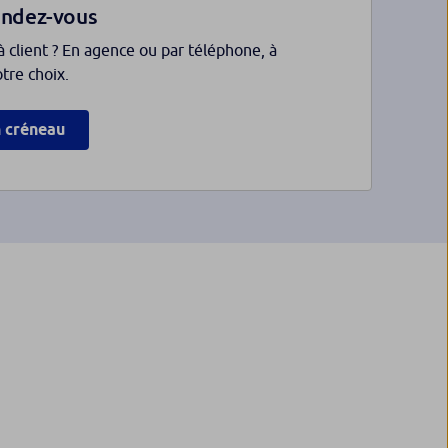
endez-vous
à client ? En agence ou par téléphone, à
otre choix.
n créneau