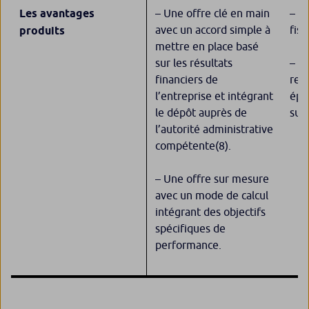
Les avantages
– Une offre clé en main
– U
avec un accord simple à
fis
produits
mettre en place basé
sur les résultats
– U
financiers de
rev
l’entreprise et intégrant
épa
le dépôt auprès de
sup
l’autorité administrative
compétente
(8)
.
– Une offre sur mesure
avec un mode de calcul
intégrant des objectifs
spécifiques de
performance.