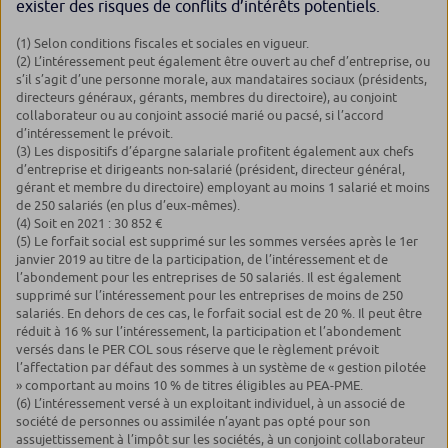
exister des risques de conflits d’intérêts potentiels.
(1) Selon conditions fiscales et sociales en vigueur.
(2) L’intéressement peut également être ouvert au chef d’entreprise, ou
s’il s’agit d’une personne morale, aux mandataires sociaux (présidents,
directeurs généraux, gérants, membres du directoire), au conjoint
collaborateur ou au conjoint associé marié ou pacsé, si l’accord
d’intéressement le prévoit.
(3) Les dispositifs d’épargne salariale profitent également aux chefs
d’entreprise et dirigeants non-salarié (président, directeur général,
gérant et membre du directoire) employant au moins 1 salarié et moins
de 250 salariés (en plus d’eux-mêmes).
(4) Soit en 2021 : 30 852 €
(5) Le forfait social est supprimé sur les sommes versées après le 1er
janvier 2019 au titre de la participation, de l’intéressement et de
l’abondement pour les entreprises de 50 salariés. Il est également
supprimé sur l’intéressement pour les entreprises de moins de 250
salariés. En dehors de ces cas, le forfait social est de 20 %. Il peut être
réduit à 16 % sur l’intéressement, la participation et l’abondement
versés dans le PER COL sous réserve que le règlement prévoit
l’affectation par défaut des sommes à un système de « gestion pilotée
» comportant au moins 10 % de titres éligibles au PEA-PME.
(6) L’intéressement versé à un exploitant individuel, à un associé de
société de personnes ou assimilée n’ayant pas opté pour son
assujettissement à l’impôt sur les sociétés, à un conjoint collaborateur