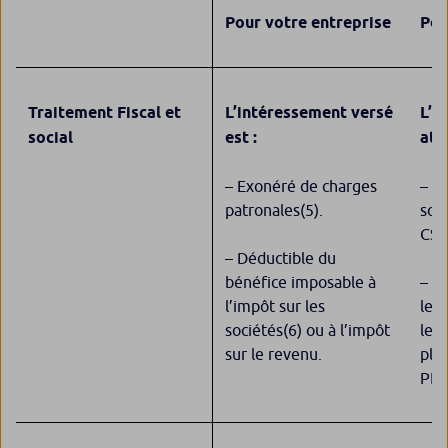
Pour votre entreprise
Pou
Traitement Fiscal et
L’intéressement versé
L’i
social
est :
att
– Exonéré de charges
– E
patronales
(5)
.
soci
CSG
– Déductible du
bénéfice imposable à
– E
l’impôt sur les
le 
sociétés
(6)
ou à l’impôt
les 
sur le revenu.
pla
PER