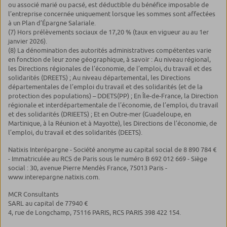
ou associé marié ou pacsé, est déductible du bénéfice imposable de
l’entreprise concernée uniquement lorsque les sommes sont affectées
à un Plan d’Épargne Salariale.
(7) Hors prélèvements sociaux de 17,20 % (taux en vigueur au au 1er
janvier 2026).
(8) La dénomination des autorités administratives compétentes varie
en fonction de leur zone géographique, à savoir : Au niveau régional,
les Directions régionales de l’économie, de l’emploi, du travail et des
solidarités (DREETS) ; Au niveau départemental, les Directions
départementales de l’emploi du travail et des solidarités (et de la
protection des populations) – DDETS(PP) ; En Île-de-France, la Direction
régionale et interdépartementale de l’économie, de l’emploi, du travail
et des solidarités (DRIEETS) ; Et en Outre-mer (Guadeloupe, en
Martinique, à la Réunion et à Mayotte), les Directions de l’économie, de
l’emploi, du travail et des solidarités (DEETS).
Natixis Interépargne - Société anonyme au capital social de 8 890 784 €
- Immatriculée au RCS de Paris sous le numéro B 692 012 669 - Siège
social : 30, avenue Pierre Mendès France, 75013 Paris -
www.interepargne.natixis.com.
MCR Consultants
SARL au capital de 77940 €
4, rue de Longchamp, 75116 PARIS, RCS PARIS 398 422 154.