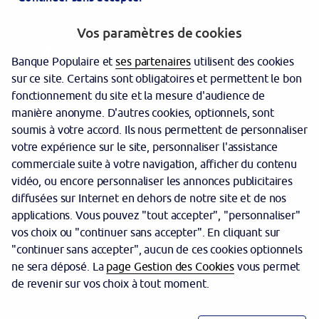
Vos paramètres de cookies
Banque Populaire et
ses partenaires
utilisent des cookies
sur ce site. Certains sont obligatoires et permettent le bon
fonctionnement du site et la mesure d'audience de
manière anonyme. D'autres cookies, optionnels, sont
Garantie des dépôts
soumis à votre accord. Ils nous permettent de personnaliser
votre expérience sur le site, personnaliser l'assistance
Protection des données personnelles
commerciale suite à votre navigation, afficher du contenu
Politique cookies
vidéo, ou encore personnaliser les annonces publicitaires
diffusées sur Internet en dehors de notre site et de nos
Sécurité
applications. Vous pouvez "tout accepter", "personnaliser"
vos choix ou "continuer sans accepter". En cliquant sur
Tarifs
"continuer sans accepter", aucun de ces cookies optionnels
Mentions légales
ne sera déposé. La
page Gestion des Cookies
vous permet
de revenir sur vos choix à tout moment.
Réglementation
Accessibilité (partiellement conforme)