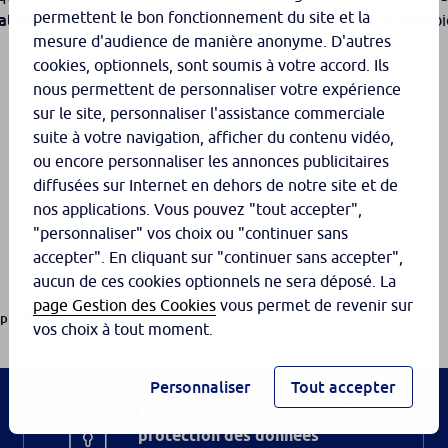
permettent le bon fonctionnement du site et la
cations
et sélectionnez
App Store
. Pour un mobile sous Andro
mesure d'audience de manière anonyme. D'autres
cookies, optionnels, sont soumis à votre accord. Ils
nous permettent de personnaliser votre expérience
sur le site, personnaliser l'assistance commerciale
suite à votre navigation, afficher du contenu vidéo,
ou encore personnaliser les annonces publicitaires
diffusées sur Internet en dehors de notre site et de
nos applications. Vous pouvez "tout accepter",
"personnaliser" vos choix ou "continuer sans
accepter". En cliquant sur "continuer sans accepter",
aucun de ces cookies optionnels ne sera déposé. La
page Gestion des Cookies
vous permet de revenir sur
PRO - Comment met...
pplication
vos choix à tout moment.
Personnaliser
Tout accepter
Tout savoir sur la sécurité & la
protection des données