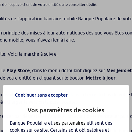
r de l’espace client de votre entité ou le conseiller dédié.
alités de l’application bancaire mobile Banque Populaire de vot
rincipe des mises à jour automatiques dès que vous êtes conne
one mobile, vous n’avez rien à faire.
le. Voici la marche à suivre :
z le
Play Store
, dans le menu déroulant cliquez sur
Mes jeux et
de votre entité en cliquant sur le bouton
Mettre à jour
.
Continuer sans accepter
, ensuite cliquez sur
Mises à jour
dans la barre du bas de votre 
élécharger la version la plus récente.
Vos paramètres de cookies
ncer par désinstaller l’application avant de la réinstaller puis
Banque Populaire et
ses partenaires
utilisent des
cookies sur ce site. Certains sont obligatoires et
aque nouvelle mise à jour de l’application bancaire mobile Banq